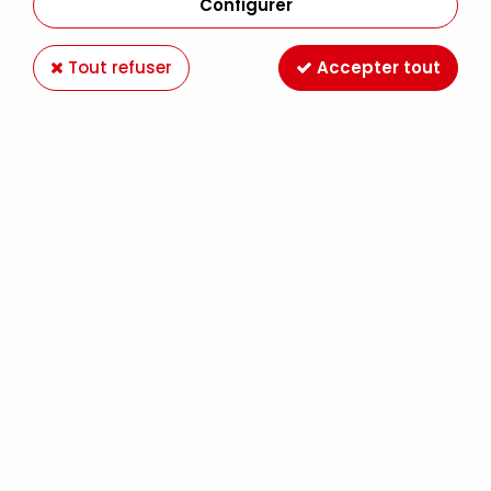
Configurer
Tout refuser
Accepter tout
VERNIS GLASSIFICATEUR 250GR
Soyez le premier à donner votre avis !
16
,
49
€
TTC