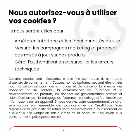
Livraison Mondial Relay offerte à partir de 99€ d'achats
(France, Belgique et Luxembourg)
Nous autorisez-vous à utiliser
Service client
Le Mans
02 43 43 95 56
ou par
mail
vos cookies ?
Ils nous seront utiles pour :
0
Améliorer l'interface et les fonctionnalités du site
Mesurer les campagnes marketing et proposer
Accueil
>
LOISIRS CRÉATIFS
>
Colles, Vernis, Paillettes
>
VERNIS
des mises à jour sur nos produits
GLASSIFICATEUR 250GR
Gérer l'authentification et surveiller les erreurs
techniques
Certains cookies sont nécessaires à des fins techniques, ils sont donc
dispensés de consentement. D'autres, non obligatoires, peuvent être utilisés
pour la personnalisation des annonces et du contenu, la mesure des
annonces et du contenu, la connaissance de l'audience et le
développement de produits, les données de géolocalisation précises et
l'identification par le balayage de l'appareil, le stockage et/ou l'accès aux
informations sur un appareil. Si vous donnez votre consentement, celui-ci
sera valable sur l’ensemble des sous-domaines de Créattitude. Vous
disposez de la possibilité de retirer votre consentement à tout moment en
cliquant sur le widget en bas à droite de la page. Pour en savoir plus,
consulter notre politique de cookie.