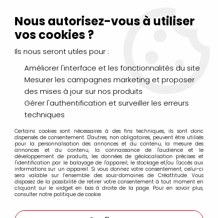
Livraison Mondial Relay offerte à partir de 99€ d'achats
(France, Belgique et Luxembourg)
Nous autorisez-vous à utiliser
Service client
Le Mans
02 43 43 95 56
ou par
mail
vos cookies ?
Ils nous seront utiles pour :
0
Améliorer l'interface et les fonctionnalités du site
Mesurer les campagnes marketing et proposer
Accueil
>
MODELAGE & MOULAGE
>
des mises à jour sur nos produits
Résines, Silicone, Alginate, Latex
>
RESINE CRISTALLE EPOXY
EC141 1.5KG - ESPRIT COMPOSITE
Gérer l'authentification et surveiller les erreurs
techniques
Certains cookies sont nécessaires à des fins techniques, ils sont donc
dispensés de consentement. D'autres, non obligatoires, peuvent être utilisés
pour la personnalisation des annonces et du contenu, la mesure des
annonces et du contenu, la connaissance de l'audience et le
développement de produits, les données de géolocalisation précises et
l'identification par le balayage de l'appareil, le stockage et/ou l'accès aux
informations sur un appareil. Si vous donnez votre consentement, celui-ci
sera valable sur l’ensemble des sous-domaines de Créattitude. Vous
disposez de la possibilité de retirer votre consentement à tout moment en
cliquant sur le widget en bas à droite de la page. Pour en savoir plus,
consulter notre politique de cookie.