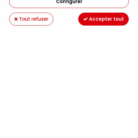
Configurer
Tout refuser
Accepter tout
RESINE CRISTALLE EPOXY EC141 1.5KG - ESPRIT
COMPOSITE
Soyez le premier à donner votre avis !