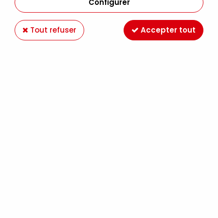
Configurer
Tout refuser
Accepter tout
COLLE FORTE TRANSPARENTE ADHESIVE 80GR
AVEC PINCEAU
Soyez le premier à donner votre avis !
2
,
90
€
TTC