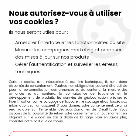
Livraison Mondial Relay offerte à partir de 99€ d'achats
(France, Belgique et Luxembourg)
Nous autorisez-vous à utiliser
Service client
Le Mans
02 43 43 95 56
ou par
mail
vos cookies ?
Ils nous seront utiles pour :
0
Améliorer l'interface et les fonctionnalités du site
Mesurer les campagnes marketing et proposer
Accueil
>
LOISIRS CRÉATIFS
>
Colles, Vernis, Paillettes
>
COLLE
des mises à jour sur nos produits
FORTE TRANSPARENTE ADHESIVE 80GR AVEC PINCEAU
Gérer l'authentification et surveiller les erreurs
techniques
Certains cookies sont nécessaires à des fins techniques, ils sont donc
dispensés de consentement. D'autres, non obligatoires, peuvent être utilisés
pour la personnalisation des annonces et du contenu, la mesure des
annonces et du contenu, la connaissance de l'audience et le
développement de produits, les données de géolocalisation précises et
l'identification par le balayage de l'appareil, le stockage et/ou l'accès aux
informations sur un appareil. Si vous donnez votre consentement, celui-ci
sera valable sur l’ensemble des sous-domaines de Créattitude. Vous
disposez de la possibilité de retirer votre consentement à tout moment en
cliquant sur le widget en bas à droite de la page. Pour en savoir plus,
consulter notre politique de cookie.