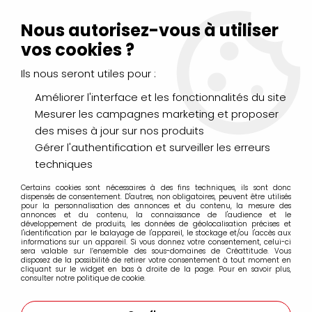
Livraison Mondial Relay offerte à partir de 99€ d'achats
(France, Belgique et Luxembourg)
Nous autorisez-vous à utiliser
Service client
Le Mans
02 43 43 95 56
ou par
mail
vos cookies ?
Ils nous seront utiles pour :
0
Améliorer l'interface et les fonctionnalités du site
Mesurer les campagnes marketing et proposer
Accueil
>
LOISIRS CRÉATIFS
>
Décopatch
>
Pinceaux & Colles
des mises à jour sur nos produits
>
VERNIS COLLE 180G
Gérer l'authentification et surveiller les erreurs
techniques
Certains cookies sont nécessaires à des fins techniques, ils sont donc
dispensés de consentement. D'autres, non obligatoires, peuvent être utilisés
pour la personnalisation des annonces et du contenu, la mesure des
annonces et du contenu, la connaissance de l'audience et le
développement de produits, les données de géolocalisation précises et
l'identification par le balayage de l'appareil, le stockage et/ou l'accès aux
informations sur un appareil. Si vous donnez votre consentement, celui-ci
sera valable sur l’ensemble des sous-domaines de Créattitude. Vous
disposez de la possibilité de retirer votre consentement à tout moment en
cliquant sur le widget en bas à droite de la page. Pour en savoir plus,
consulter notre politique de cookie.