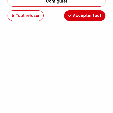
Configurer
Tout refuser
Accepter tout
VERNIS COLLE 180G
Soyez le premier à donner votre avis !
5
,
90
€
TTC