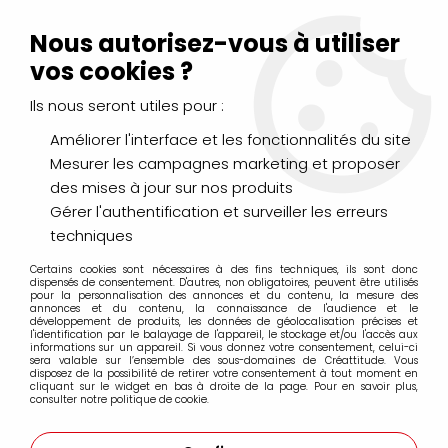
Livraison Mondial Relay offerte à partir de 99€ d'achats
(France, Belgique et Luxembourg)
Nous autorisez-vous à utiliser
Service client
Le Mans
02 43 43 95 56
ou par
mail
vos cookies ?
Ils nous seront utiles pour :
0
Améliorer l'interface et les fonctionnalités du site
Mesurer les campagnes marketing et proposer
Accueil
>
LOISIRS CRÉATIFS
>
Décopatch
>
Pinceaux & Colles
des mises à jour sur nos produits
>
PINCEAUX N°30
Gérer l'authentification et surveiller les erreurs
techniques
Certains cookies sont nécessaires à des fins techniques, ils sont donc
dispensés de consentement. D'autres, non obligatoires, peuvent être utilisés
pour la personnalisation des annonces et du contenu, la mesure des
annonces et du contenu, la connaissance de l'audience et le
développement de produits, les données de géolocalisation précises et
l'identification par le balayage de l'appareil, le stockage et/ou l'accès aux
informations sur un appareil. Si vous donnez votre consentement, celui-ci
sera valable sur l’ensemble des sous-domaines de Créattitude. Vous
disposez de la possibilité de retirer votre consentement à tout moment en
cliquant sur le widget en bas à droite de la page. Pour en savoir plus,
consulter notre politique de cookie.