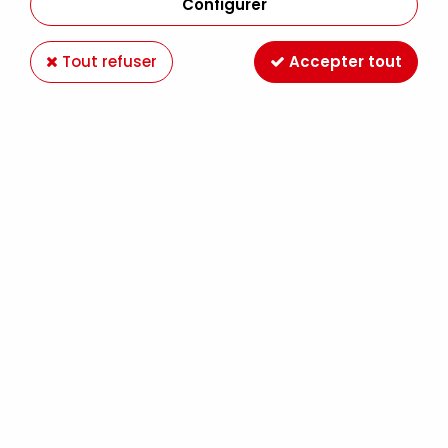
Configurer
Tout refuser
Accepter tout
PINCEAUX N°30
Soyez le premier à donner votre avis !
4
,
99
€
TTC