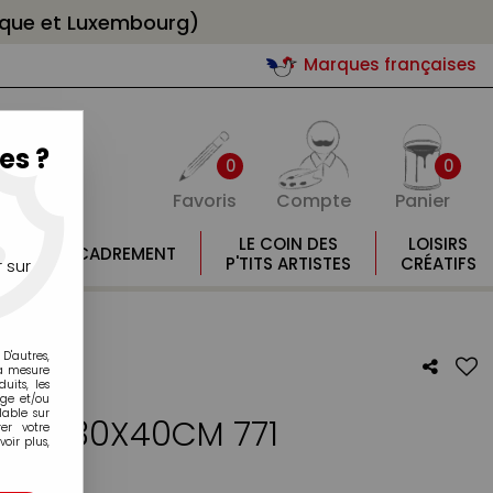
gique et Luxembourg)
Marques françaises
es ?
0
0
Favoris
Compte
Panier
E
LE COIN DES
LOISIRS
ENCADREMENT
E
P'TITS ARTISTES
CRÉATIFS
 sur
D'autres,
la mesure
its, les
age et/ou
lable sur
ATCH 30X40CM 771
er votre
oir plus,
otre avis !