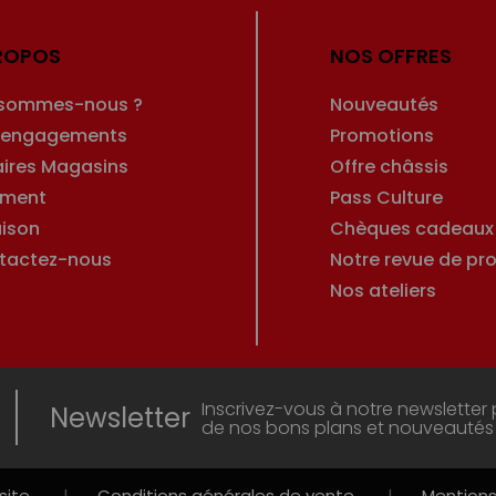
ROPOS
NOS OFFRES
 sommes-nous ?
Nouveautés
 engagements
Promotions
aires Magasins
Offre châssis
ement
Pass Culture
aison
Chèques cadeaux
tactez-nous
Notre revue de pro
Nos ateliers
Inscrivez-vous à notre newsletter 
Newsletter
de nos bons plans et nouveautés
site
|
Conditions générales de vente
|
Mentions