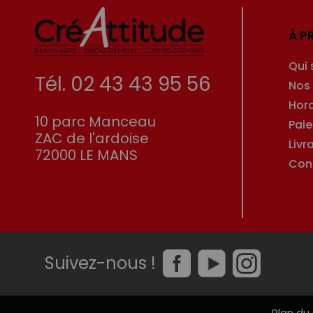
À P
Qui
Tél. 02 43 43 95 56
Nos
Hor
10 parc Manceau
Pai
ZAC de l'ardoise
Livr
72000 LE MANS
Con
Suivez-nous !
Plan du 