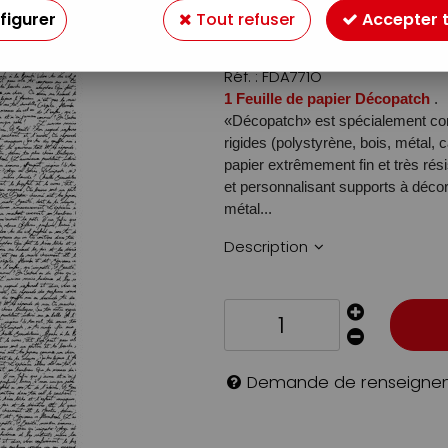
1
,
10
€
figurer
Tout refuser
Accepter 
TTC
Réf. :
FDA771O
1 Feuille de papier Décopatch
.
«Décopatch» est spécialement conç
rigides (polystyrène, bois, métal, c
papier extrêmement fin et très rés
et personnalisant supports à décor
métal...
Description
Demande de renseigne