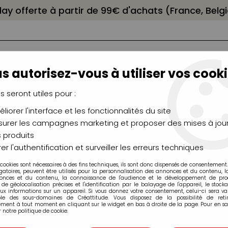
elay offerte à partir de 99€ d'achats (France, Bel
s autorisez-vous à utiliser vos cooki
us seront utiles pour :
liorer l'interface et les fonctionnalités du site
NCEAUX
CHÂSSIS
AÉROGRAPHIE
MODELAG
UTEAUX
CHEVALETS
MODÉLISME
MOULAG
urer les campagnes marketing et proposer des mises à jour
 produits
 DECOPATCH 30X40CM 771
er l'authentification et surveiller les erreurs techniques
 cookies sont nécessaires à des fins techniques, ils sont donc dispensés de consentement. 
gatoires, peuvent être utilisés pour la personnalisation des annonces et du contenu, 
onces et du contenu, la connaissance de l'audience et le développement de produ
de géolocalisation précises et l'identification par le balayage de l'appareil, le stock
aux informations sur un appareil. Si vous donnez votre consentement, celui-ci sera va
FEUILLE DECOP
ble des sous-domaines de Créattitude. Vous disposez de la possibilité de retir
ment à tout moment en cliquant sur le widget en bas à droite de la page. Pour en sav
 notre politique de cookie.
Soyez le premier à donner v