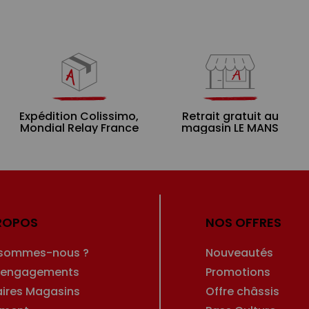
Expédition Colissimo,
Retrait gratuit au
Mondial Relay France
magasin LE MANS
ROPOS
NOS OFFRES
 sommes-nous ?
Nouveautés
 engagements
Promotions
aires Magasins
Offre châssis