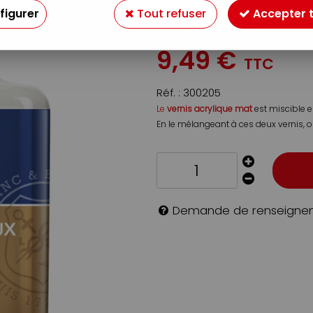
ACRYLIQUE 75M
figurer
Tout refuser
Accepter 
Soyez le premier à donner v
9
,
49
€
TTC
Réf. :
300205
Le
vernis acrylique mat
est miscible e
En le mélangeant à ces deux vernis, on
Demande de renseigne