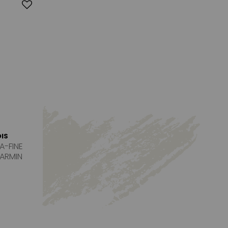
IS
A-FINE
ARMIN