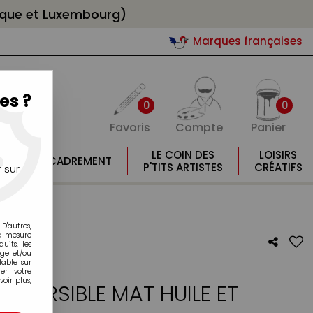
gique et Luxembourg)
Marques françaises
es ?
0
0
Favoris
Compte
Panier
E
LE COIN DES
LOISIRS
ENCADREMENT
E
P'TITS ARTISTES
CRÉATIFS
 sur
D'autres,
la mesure
its, les
age et/ou
lable sur
er votre
oir plus,
REVERSIBLE MAT HUILE ET