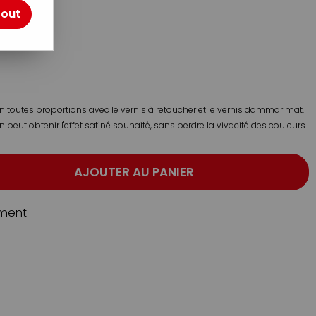
L
tout
otre avis !
n toutes proportions avec le vernis à retoucher et le vernis dammar mat.
 peut obtenir l'effet satiné souhaité, sans perdre la vivacité des couleurs.
AJOUTER AU PANIER
ment