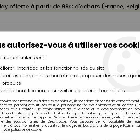
elay offerte à partir de 99€ d'achats (France, Bel
s autorisez-vous à utiliser vos cooki
us seront utiles pour :
liorer l'interface et les fonctionnalités du site
NCEAUX
CHÂSSIS
AÉROGRAPHIE
MODELAG
UTEAUX
CHEVALETS
MODÉLISME
MOULAG
urer les campagnes marketing et proposer des mises à jour
 produits
VERSIBLE MAT HUILE ET ACRYLIQUE 75ML
er l'authentification et surveiller les erreurs techniques
 cookies sont nécessaires à des fins techniques, ils sont donc dispensés de consentement. 
gatoires, peuvent être utilisés pour la personnalisation des annonces et du contenu, 
onces et du contenu, la connaissance de l'audience et le développement de produ
de géolocalisation précises et l'identification par le balayage de l'appareil, le stock
aux informations sur un appareil. Si vous donnez votre consentement, celui-ci sera va
ble des sous-domaines de Créattitude. Vous disposez de la possibilité de retir
ment à tout moment en cliquant sur le widget en bas à droite de la page. Pour en sav
VERNIS ANTI UV 
 notre politique de cookie.