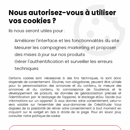
Livraison Mondial Relay offerte à partir de 99€ d'achats
(France, Belgique et Luxembourg)
Nous autorisez-vous à utiliser
Service client
Le Mans
02 43 43 95 56
ou par
mail
vos cookies ?
Ils nous seront utiles pour :
0
Améliorer l'interface et les fonctionnalités du site
Mesurer les campagnes marketing et proposer
Accueil
>
PEINTURES
>
des mises à jour sur nos produits
Gravure, Linogravure, Taille douce et Dorure
>
AQUA WASH CHARBONNEL
>
ENCRE AQUA WASH 60ML NOIR DE
Gérer l'authentification et surveiller les erreurs
CARBONE S1
techniques
Certains cookies sont nécessaires à des fins techniques, ils sont donc
dispensés de consentement. D'autres, non obligatoires, peuvent être utilisés
pour la personnalisation des annonces et du contenu, la mesure des
annonces et du contenu, la connaissance de l'audience et le
développement de produits, les données de géolocalisation précises et
l'identification par le balayage de l'appareil, le stockage et/ou l'accès aux
informations sur un appareil. Si vous donnez votre consentement, celui-ci
sera valable sur l’ensemble des sous-domaines de Créattitude. Vous
disposez de la possibilité de retirer votre consentement à tout moment en
cliquant sur le widget en bas à droite de la page. Pour en savoir plus,
consulter notre politique de cookie.