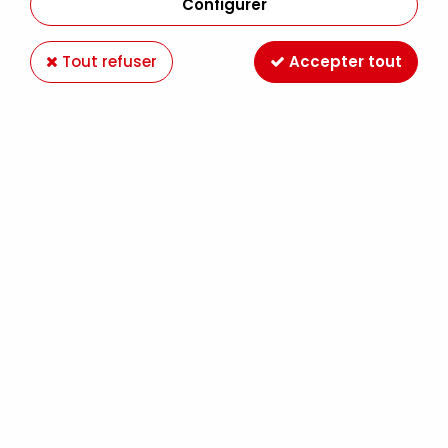
Configurer
Tout refuser
Accepter tout
VERNIS AEROSOL SATINE SENNELIER 400ML
(prix creattitude)
Soyez le premier à donner votre avis !
11
,
49
€
TTC