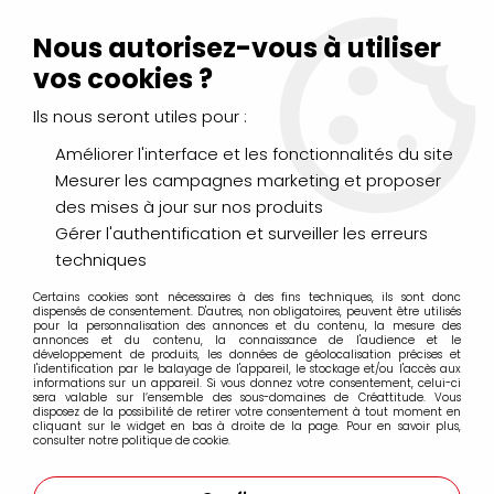
Livraison Mondial Relay offerte à partir de 99€ d'achats
(France, Belgique et Luxembourg)
Nous autorisez-vous à utiliser
Service client
Le Mans
02 43 43 95 56
ou par
mail
vos cookies ?
Ils nous seront utiles pour :
0
Améliorer l'interface et les fonctionnalités du site
Mesurer les campagnes marketing et proposer
Accueil
>
PEINTURES
>
Vernis et Médiums
>
Huile
>
Sennelier
>
des mises à jour sur nos produits
VERNIS AEROSOL SATINE SENNELIER 400ML (prix creattitude)
Gérer l'authentification et surveiller les erreurs
techniques
Certains cookies sont nécessaires à des fins techniques, ils sont donc
dispensés de consentement. D'autres, non obligatoires, peuvent être utilisés
pour la personnalisation des annonces et du contenu, la mesure des
annonces et du contenu, la connaissance de l'audience et le
développement de produits, les données de géolocalisation précises et
l'identification par le balayage de l'appareil, le stockage et/ou l'accès aux
informations sur un appareil. Si vous donnez votre consentement, celui-ci
sera valable sur l’ensemble des sous-domaines de Créattitude. Vous
disposez de la possibilité de retirer votre consentement à tout moment en
cliquant sur le widget en bas à droite de la page. Pour en savoir plus,
consulter notre politique de cookie.