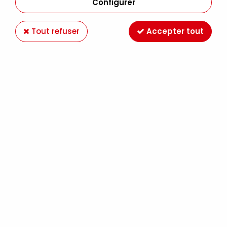
Configurer
Tout refuser
Accepter tout
RECHARGE ALBUM 30X30
Soyez le premier à donner votre avis !
9
,
50
€
TTC