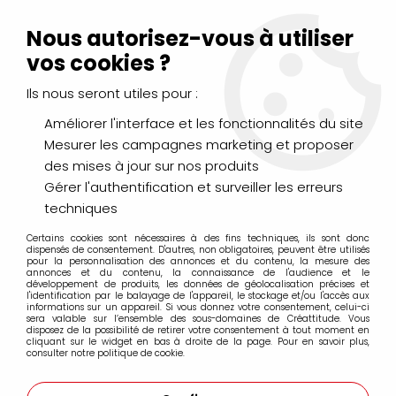
Livraison Mondial Relay offerte à partir de 99€ d'achats
(France, Belgique et Luxembourg)
Nous autorisez-vous à utiliser
Service client
Le Mans
02 43 43 95 56
ou par
mail
vos cookies ?
Ils nous seront utiles pour :
0
Améliorer l'interface et les fonctionnalités du site
Mesurer les campagnes marketing et proposer
Accueil
>
LOISIRS CRÉATIFS
>
Scrapbooking
>
des mises à jour sur nos produits
Albums scrap & Livre d'or
>
RECHARGE ALBUM 30X30
Gérer l'authentification et surveiller les erreurs
techniques
Certains cookies sont nécessaires à des fins techniques, ils sont donc
dispensés de consentement. D'autres, non obligatoires, peuvent être utilisés
pour la personnalisation des annonces et du contenu, la mesure des
annonces et du contenu, la connaissance de l'audience et le
développement de produits, les données de géolocalisation précises et
l'identification par le balayage de l'appareil, le stockage et/ou l'accès aux
informations sur un appareil. Si vous donnez votre consentement, celui-ci
sera valable sur l’ensemble des sous-domaines de Créattitude. Vous
disposez de la possibilité de retirer votre consentement à tout moment en
cliquant sur le widget en bas à droite de la page. Pour en savoir plus,
consulter notre politique de cookie.