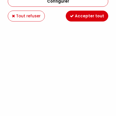
Configurer
Tout refuser
Accepter tout
GEANTE PERFO FLOCON
Soyez le premier à donner votre avis !
15
,
50
€
TTC