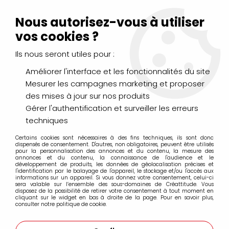
Livraison Mondial Relay offerte à partir de 99€ d'achats
(France, Belgique et Luxembourg)
Nous autorisez-vous à utiliser
Service client
Le Mans
02 43 43 95 56
ou par
mail
vos cookies ?
Ils nous seront utiles pour :
0
Améliorer l'interface et les fonctionnalités du site
Mesurer les campagnes marketing et proposer
Accueil
>
LOISIRS CRÉATIFS
>
Machines et outils de coupe
>
des mises à jour sur nos produits
Perforatrices
>
GEANTE PERFO FLOCON
Gérer l'authentification et surveiller les erreurs
techniques
Certains cookies sont nécessaires à des fins techniques, ils sont donc
dispensés de consentement. D'autres, non obligatoires, peuvent être utilisés
pour la personnalisation des annonces et du contenu, la mesure des
annonces et du contenu, la connaissance de l'audience et le
développement de produits, les données de géolocalisation précises et
l'identification par le balayage de l'appareil, le stockage et/ou l'accès aux
informations sur un appareil. Si vous donnez votre consentement, celui-ci
sera valable sur l’ensemble des sous-domaines de Créattitude. Vous
disposez de la possibilité de retirer votre consentement à tout moment en
cliquant sur le widget en bas à droite de la page. Pour en savoir plus,
consulter notre politique de cookie.