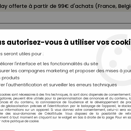
elay offerte à partir de 99€ d'achats (France, Bel
s autorisez-vous à utiliser vos cooki
us seront utiles pour :
liorer l'interface et les fonctionnalités du site
NCEAUX
CHÂSSIS
AÉROGRAPHIE
MODELAG
UTEAUX
CHEVALETS
MODÉLISME
MOULAG
urer les campagnes marketing et proposer des mises à jour
 produits
Livre d'or
>
ALBUM 30X30 TURQUOISE
er l'authentification et surveiller les erreurs techniques
 cookies sont nécessaires à des fins techniques, ils sont donc dispensés de consentement. 
gatoires, peuvent être utilisés pour la personnalisation des annonces et du contenu, 
onces et du contenu, la connaissance de l'audience et le développement de produ
de géolocalisation précises et l'identification par le balayage de l'appareil, le stock
aux informations sur un appareil. Si vous donnez votre consentement, celui-ci sera va
ble des sous-domaines de Créattitude. Vous disposez de la possibilité de retir
ment à tout moment en cliquant sur le widget en bas à droite de la page. Pour en sav
ALBUM 30X30 T
 notre politique de cookie.