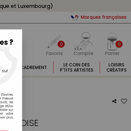
gique et Luxembourg)
Marques françaises
es ?
0
0
Favoris
Compte
Panier
E
LE COIN DES
LOISIRS
ENCADREMENT
E
P'TITS ARTISTES
CRÉATIFS
 sur
D'autres,
la mesure
its, les
age et/ou
lable sur
er votre
oir plus,
URQUOISE