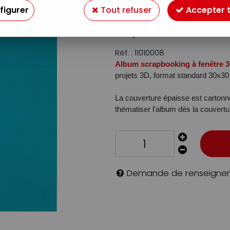
Soyez le premier à donner v
figurer
Tout refuser
Accepter 
21
,
50
€
TTC
Réf. :
11010008
Album scrapbooking à fenêtre 
projets 3D, format standard 30x3
La couverture épaisse est cartonn
thématiser l'album dès la couvertu
Demande de renseigne