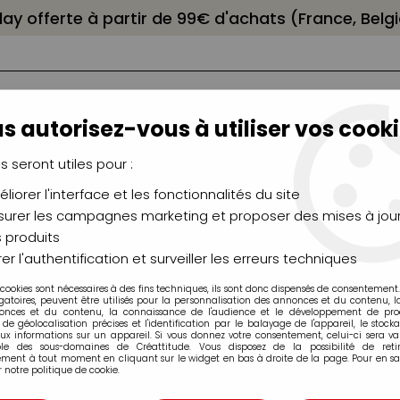
elay offerte à partir de 99€ d'achats (France, Bel
s autorisez-vous à utiliser vos cooki
us seront utiles pour :
liorer l'interface et les fonctionnalités du site
NCEAUX
CHÂSSIS
AÉROGRAPHIE
MODELAG
UTEAUX
CHEVALETS
MODÉLISME
MOULAG
urer les campagnes marketing et proposer des mises à jour
 produits
er l'authentification et surveiller les erreurs techniques
 cookies sont nécessaires à des fins techniques, ils sont donc dispensés de consentement. 
Porcelaine
gatoires, peuvent être utilisés pour la personnalisation des annonces et du contenu, 
onces et du contenu, la connaissance de l'audience et le développement de produ
de géolocalisation précises et l'identification par le balayage de l'appareil, le stock
aux informations sur un appareil. Si vous donnez votre consentement, celui-ci sera va
ble des sous-domaines de Créattitude. Vous disposez de la possibilité de retir
ment à tout moment en cliquant sur le widget en bas à droite de la page. Pour en sav
 notre politique de cookie.