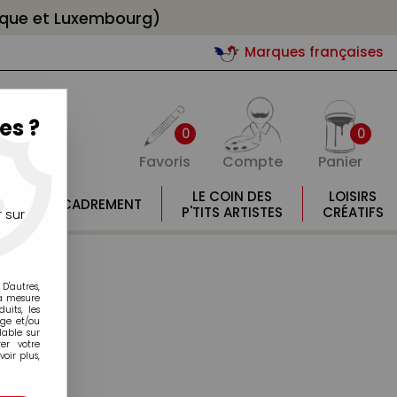
gique et Luxembourg)
Marques françaises
es ?
0
0
Favoris
Compte
Panier
E
LE COIN DES
LOISIRS
ENCADREMENT
E
P'TITS ARTISTES
CRÉATIFS
 sur
D'autres,
la mesure
its, les
age et/ou
lable sur
er votre
oir plus,