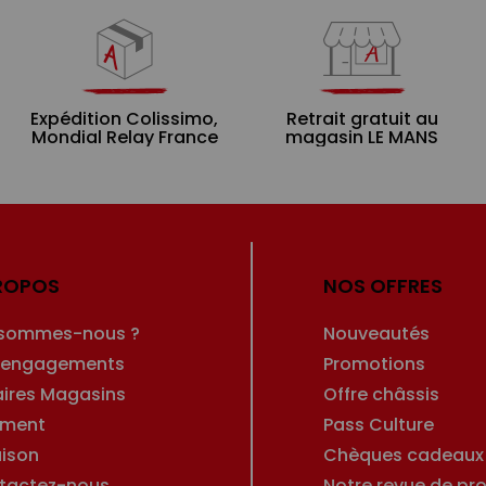
Expédition Colissimo,
Retrait gratuit au
Mondial Relay France
magasin LE MANS
ROPOS
NOS OFFRES
 sommes-nous ?
Nouveautés
 engagements
Promotions
aires Magasins
Offre châssis
ement
Pass Culture
aison
Chèques cadeaux
tactez-nous
Notre revue de pro