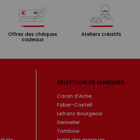
Offrez des chèques
Ateliers créatifs
cadeaux
SÉLECTION DE MARQUES
Caran d'Ache
Faber-Castell
Lefranc Bourgeois
Sennelier
Tombow
duits
Index des marques