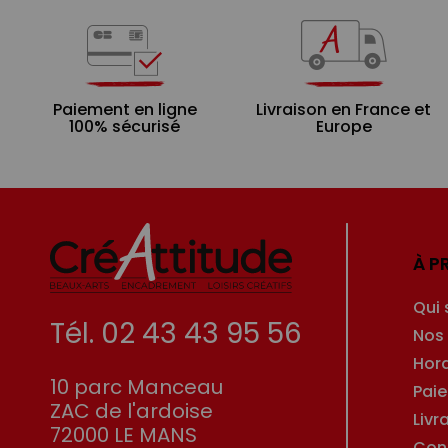
Paiement en ligne
Livraison en France et
100% sécurisé
Europe
À P
Qui
Tél. 02 43 43 95 56
Nos
Hor
10 parc Manceau
Pai
ZAC de l'ardoise
Livr
72000 LE MANS
Con