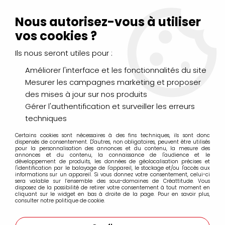
Livraison Mondial Relay offerte à partir de 99€ d'achats
(France, Belgique et Luxembourg)
Nous autorisez-vous à utiliser
Service client
Le Mans
02 43 43 95 56
ou par
mail
vos cookies ?
Ils nous seront utiles pour :
0
Améliorer l'interface et les fonctionnalités du site
Mesurer les campagnes marketing et proposer
Accueil
>
PEINTURES
>
Huile
>
Huiles Extra-Fines
>
des mises à jour sur nos produits
Oil Stick Extra Fine Solide Sennelier
>
Bâtons Oil Stick 38ml Sennelier
>
OIL STICK EXTRA FINE JAUNE
Gérer l'authentification et surveiller les erreurs
DE CADMIUM CITRON S3
techniques
Certains cookies sont nécessaires à des fins techniques, ils sont donc
dispensés de consentement. D'autres, non obligatoires, peuvent être utilisés
pour la personnalisation des annonces et du contenu, la mesure des
annonces et du contenu, la connaissance de l'audience et le
développement de produits, les données de géolocalisation précises et
l'identification par le balayage de l'appareil, le stockage et/ou l'accès aux
informations sur un appareil. Si vous donnez votre consentement, celui-ci
sera valable sur l’ensemble des sous-domaines de Créattitude. Vous
disposez de la possibilité de retirer votre consentement à tout moment en
cliquant sur le widget en bas à droite de la page. Pour en savoir plus,
consulter notre politique de cookie.