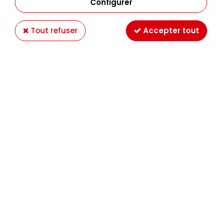
Configurer
Tout refuser
Accepter tout
OIL STICK EXTRA FINE JAUNE DE CADMIUM
CITRON S3
Soyez le premier à donner votre avis !