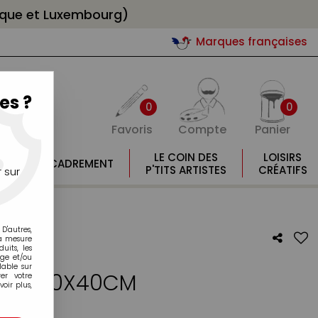
gique et Luxembourg)
Marques françaises
es ?
0
0
Favoris
Compte
Panier
E
LE COIN DES
LOISIRS
ENCADREMENT
E
P'TITS ARTISTES
CRÉATIFS
 sur
D'autres,
la mesure
its, les
age et/ou
lable sur
CARD 30X40CM
er votre
oir plus,
otre avis !