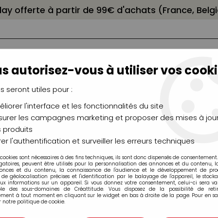
elay offerte à partir de 99€ d'achats (France, Bel
s autorisez-vous à utiliser vos cooki
us seront utiles pour :
liorer l'interface et les fonctionnalités du site
NCEAUX
CHÂSSIS
AÉROGRAPHIE
MODELAG
UTEAUX
CHEVALETS
MODÉLISME
MOULAG
urer les campagnes marketing et proposer des mises à jour
 produits
X40CM
er l'authentification et surveiller les erreurs techniques
 cookies sont nécessaires à des fins techniques, ils sont donc dispensés de consentement. 
gatoires, peuvent être utilisés pour la personnalisation des annonces et du contenu, 
onces et du contenu, la connaissance de l'audience et le développement de produ
de géolocalisation précises et l'identification par le balayage de l'appareil, le stock
aux informations sur un appareil. Si vous donnez votre consentement, celui-ci sera va
BLOC PASTEL 
ble des sous-domaines de Créattitude. Vous disposez de la possibilité de retir
ment à tout moment en cliquant sur le widget en bas à droite de la page. Pour en sav
 notre politique de cookie.
Soyez le premier à donner v