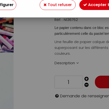
figurer
Tout refuser
Accepter 
49
,
99
€
TTC
Réf. :
N136752
Le papier contenu dans ce bloc es
particulièrement celle du pastel ten
Une feuille de papier calque 
superposant sur les différents
couleurs.
Description
Demande de renseigne