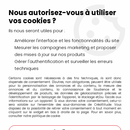
Livraison Mondial Relay offerte à partir de 99€ d'achats
(France, Belgique et Luxembourg)
Nous autorisez-vous à utiliser
Service client
Le Mans
02 43 43 95 56
ou par
mail
vos cookies ?
Ils nous seront utiles pour :
0
Améliorer l'interface et les fonctionnalités du site
Mesurer les campagnes marketing et proposer
Accueil
>
DESSIN & ARTS GRAPHIQUES
>
Marqueurs Acrylique
>
des mises à jour sur nos produits
Marqueurs acrylique Molotow
>
Marqueurs Molotow 127HS 2mm
>
MOLOTOW 127HS ONE4ALL
Gérer l'authentification et surveiller les erreurs
2MM AMAZONAS CLAIR 205
techniques
Certains cookies sont nécessaires à des fins techniques, ils sont donc
dispensés de consentement. D'autres, non obligatoires, peuvent être utilisés
pour la personnalisation des annonces et du contenu, la mesure des
annonces et du contenu, la connaissance de l'audience et le
développement de produits, les données de géolocalisation précises et
l'identification par le balayage de l'appareil, le stockage et/ou l'accès aux
informations sur un appareil. Si vous donnez votre consentement, celui-ci
sera valable sur l’ensemble des sous-domaines de Créattitude. Vous
disposez de la possibilité de retirer votre consentement à tout moment en
cliquant sur le widget en bas à droite de la page. Pour en savoir plus,
consulter notre politique de cookie.