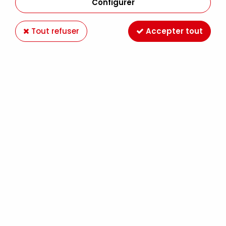
Configurer
Tout refuser
Accepter tout
MOLOTOW 127HS ONE4ALL 2MM AMAZONAS
CLAIR 205
Soyez le premier à donner votre avis !