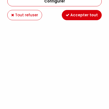
Configurer
Tout refuser
Accepter tout
MOLOTOW 127HS ONE4ALL 2MM ROSE METAL
225
Soyez le premier à donner votre avis !