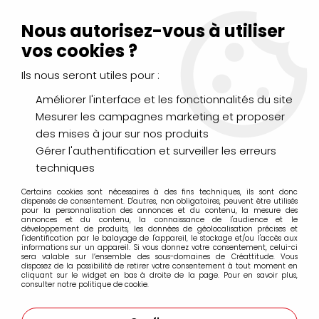
Livraison Mondial Relay offerte à partir de 99€ d'achats
(France, Belgique et Luxembourg)
Nous autorisez-vous à utiliser
Service client
Le Mans
02 43 43 95 56
ou par
mail
vos cookies ?
Ils nous seront utiles pour :
0
Améliorer l'interface et les fonctionnalités du site
Mesurer les campagnes marketing et proposer
Accueil
>
DESSIN & ARTS GRAPHIQUES
>
Marqueurs Acrylique
>
des mises à jour sur nos produits
Marqueurs acrylique Molotow
>
Marqueurs Molotow 127HS 2mm
>
MOLOTOW 127HS ONE4ALL
Gérer l'authentification et surveiller les erreurs
2MM ROSE METAL 225
techniques
Certains cookies sont nécessaires à des fins techniques, ils sont donc
dispensés de consentement. D'autres, non obligatoires, peuvent être utilisés
pour la personnalisation des annonces et du contenu, la mesure des
annonces et du contenu, la connaissance de l'audience et le
développement de produits, les données de géolocalisation précises et
l'identification par le balayage de l'appareil, le stockage et/ou l'accès aux
informations sur un appareil. Si vous donnez votre consentement, celui-ci
sera valable sur l’ensemble des sous-domaines de Créattitude. Vous
disposez de la possibilité de retirer votre consentement à tout moment en
cliquant sur le widget en bas à droite de la page. Pour en savoir plus,
consulter notre politique de cookie.