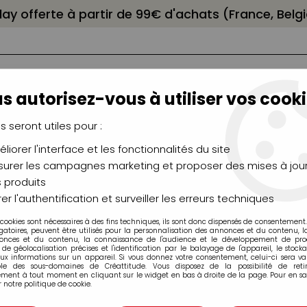
elay offerte à partir de 99€ d'achats (France, Bel
s autorisez-vous à utiliser vos cooki
us seront utiles pour :
liorer l'interface et les fonctionnalités du site
NCEAUX
CHÂSSIS
AÉROGRAPHIE
MODELAG
UTEAUX
CHEVALETS
MODÉLISME
MOULAG
urer les campagnes marketing et proposer des mises à jour
 produits
>
Marqueurs acrylique Molotow
>
Marqueurs Molotow 127HS
er l'authentification et surveiller les erreurs techniques
 cookies sont nécessaires à des fins techniques, ils sont donc dispensés de consentement. 
gatoires, peuvent être utilisés pour la personnalisation des annonces et du contenu, 
onces et du contenu, la connaissance de l'audience et le développement de produ
de géolocalisation précises et l'identification par le balayage de l'appareil, le stock
aux informations sur un appareil. Si vous donnez votre consentement, celui-ci sera va
ble des sous-domaines de Créattitude. Vous disposez de la possibilité de retir
MOLOTOW 127HS
ment à tout moment en cliquant sur le widget en bas à droite de la page. Pour en sav
 notre politique de cookie.
092