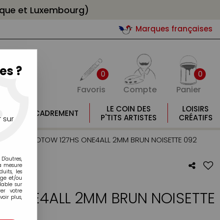
gique et Luxembourg)
Marques françaises
es ?
0
0
Favoris
Compte
Panier
E
LE COIN DES
LOISIRS
ENCADREMENT
E
P'TITS ARTISTES
CRÉATIFS
 sur
 2mm
>
MOLOTOW 127HS ONE4ALL 2MM BRUN NOISETTE 092
D'autres,
la mesure
its, les
age et/ou
lable sur
er votre
 ONE4ALL 2MM BRUN NOISETTE
oir plus,