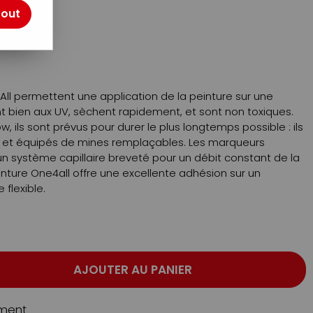
tout
otre avis !
ll permettent une application de la peinture sur une
tent bien aux UV, sèchent rapidement, et sont non toxiques.
w, ils sont prévus pour durer le plus longtemps possible : ils
, et équipés de mines remplaçables. Les marqueurs
n système capillaire breveté pour un débit constant de la
einture One4all offre une excellente adhésion sur un
flexible.
AJOUTER AU PANIER
ment