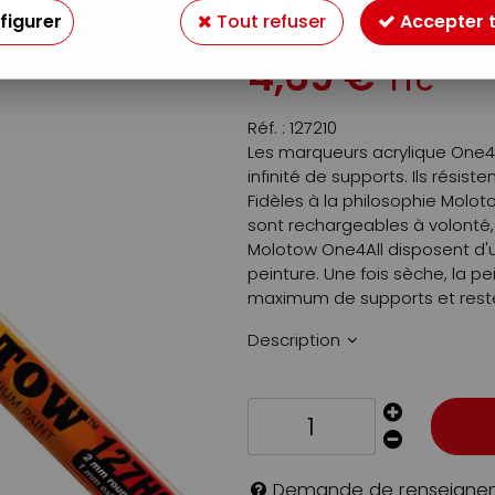
figurer
Tout refuser
Accepter 
Soyez le premier à donner v
4
,
69
€
TTC
Réf. :
127210
Les marqueurs acrylique One4A
infinité de supports. Ils résis
Fidèles à la philosophie Moloto
sont rechargeables à volonté
Molotow One4All disposent d'u
peinture. Une fois sèche, la p
maximum de supports et reste 
Description
Demande de renseigne