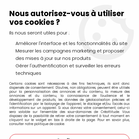
Livraison Mondial Relay offerte à partir de 99€ d'achats
(France, Belgique et Luxembourg)
Nous autorisez-vous à utiliser
Service client
Le Mans
02 43 43 95 56
ou par
mail
vos cookies ?
Ils nous seront utiles pour :
0
Améliorer l'interface et les fonctionnalités du site
Mesurer les campagnes marketing et proposer
Accueil
>
LOISIRS CRÉATIFS
>
Scrapbooking
>
des mises à jour sur nos produits
Encres et Poudres
>
Additifs + accessoires
Gérer l'authentification et surveiller les erreurs
techniques
Additifs + accessoires
Certains cookies sont nécessaires à des fins techniques, ils sont donc
dispensés de consentement. D'autres, non obligatoires, peuvent être utilisés
pour la personnalisation des annonces et du contenu, la mesure des
annonces et du contenu, la connaissance de l'audience et le
développement de produits, les données de géolocalisation précises et
l'identification par le balayage de l'appareil, le stockage et/ou l'accès aux
informations sur un appareil. Si vous donnez votre consentement, celui-ci
FILTRER
sera valable sur l’ensemble des sous-domaines de Créattitude. Vous
disposez de la possibilité de retirer votre consentement à tout moment en
cliquant sur le widget en bas à droite de la page. Pour en savoir plus,
consulter notre politique de cookie.
3 articles sur
3