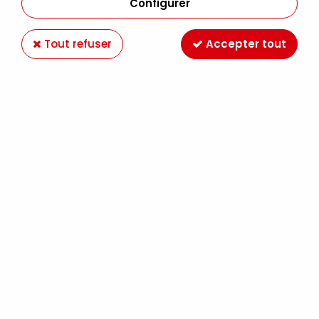
Configurer
Tout refuser
Accepter tout
RANGER
RANGER MINI INK SPARE BLENDING FOAMS
X20
8,65 €