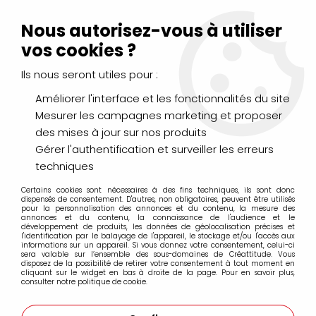
Livraison Mondial Relay offerte à partir de 99€ d'achats
(France, Belgique et Luxembourg)
Nous autorisez-vous à utiliser
Service client
Le Mans
02 43 43 95 56
ou par
mail
vos cookies ?
Ils nous seront utiles pour :
0
Améliorer l'interface et les fonctionnalités du site
Mesurer les campagnes marketing et proposer
Accueil
>
PEINTURES
>
Huile
>
Huiles Extra-Fines
>
des mises à jour sur nos produits
Huile Sennelier Extra Fine 40ml
>
HUILE EXTRA FINE SENNELIER
VERT OLIVE 813 S3
Gérer l'authentification et surveiller les erreurs
techniques
Certains cookies sont nécessaires à des fins techniques, ils sont donc
dispensés de consentement. D'autres, non obligatoires, peuvent être utilisés
pour la personnalisation des annonces et du contenu, la mesure des
annonces et du contenu, la connaissance de l'audience et le
développement de produits, les données de géolocalisation précises et
l'identification par le balayage de l'appareil, le stockage et/ou l'accès aux
informations sur un appareil. Si vous donnez votre consentement, celui-ci
sera valable sur l’ensemble des sous-domaines de Créattitude. Vous
disposez de la possibilité de retirer votre consentement à tout moment en
cliquant sur le widget en bas à droite de la page. Pour en savoir plus,
consulter notre politique de cookie.