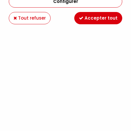
Configurer
Tout refuser
Accepter tout
HUILE EXTRA FINE SENNELIER VERT OLIVE 813 S3
Soyez le premier à donner votre avis !
14
,
89
€
TTC