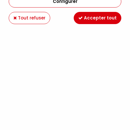
Configurer
Tout refuser
Accepter tout
HUILE EXTRA FINE SENNELIER BLEU DE SEVRES
328 S3
Soyez le premier à donner votre avis !