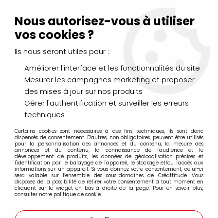
Livraison Mondial Relay offerte à partir de 99€ d'achats
(France, Belgique et Luxembourg)
Nous autorisez-vous à utiliser
Service client
Le Mans
02 43 43 95 56
ou par
mail
vos cookies ?
Ils nous seront utiles pour :
0
Améliorer l'interface et les fonctionnalités du site
Mesurer les campagnes marketing et proposer
Accueil
>
PEINTURES
>
Huile
>
Huiles Extra-Fines
>
des mises à jour sur nos produits
Huile Sennelier Extra Fine 40ml
>
HUILE EXTRA FINE SENNELIER
BLEU DE SEVRES 328 S3
Gérer l'authentification et surveiller les erreurs
techniques
Certains cookies sont nécessaires à des fins techniques, ils sont donc
dispensés de consentement. D'autres, non obligatoires, peuvent être utilisés
pour la personnalisation des annonces et du contenu, la mesure des
annonces et du contenu, la connaissance de l'audience et le
développement de produits, les données de géolocalisation précises et
l'identification par le balayage de l'appareil, le stockage et/ou l'accès aux
informations sur un appareil. Si vous donnez votre consentement, celui-ci
sera valable sur l’ensemble des sous-domaines de Créattitude. Vous
disposez de la possibilité de retirer votre consentement à tout moment en
cliquant sur le widget en bas à droite de la page. Pour en savoir plus,
consulter notre politique de cookie.