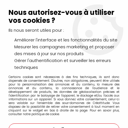
Livraison Mondial Relay offerte à partir de 99€ d'achats
(France, Belgique et Luxembourg)
Nous autorisez-vous à utiliser
Service client
Le Mans
02 43 43 95 56
ou par
mail
vos cookies ?
Ils nous seront utiles pour :
0
Améliorer l'interface et les fonctionnalités du site
Mesurer les campagnes marketing et proposer
Accueil
>
PEINTURES
>
Huile
>
Huiles Extra-Fines
>
des mises à jour sur nos produits
Huile Sennelier Extra Fine 40ml
>
HUILE EXTRA FINE SENNELIER
TERRE D'OMBRE VERDATRE 203 S1
Gérer l'authentification et surveiller les erreurs
techniques
Certains cookies sont nécessaires à des fins techniques, ils sont donc
dispensés de consentement. D'autres, non obligatoires, peuvent être utilisés
pour la personnalisation des annonces et du contenu, la mesure des
annonces et du contenu, la connaissance de l'audience et le
développement de produits, les données de géolocalisation précises et
l'identification par le balayage de l'appareil, le stockage et/ou l'accès aux
informations sur un appareil. Si vous donnez votre consentement, celui-ci
sera valable sur l’ensemble des sous-domaines de Créattitude. Vous
disposez de la possibilité de retirer votre consentement à tout moment en
cliquant sur le widget en bas à droite de la page. Pour en savoir plus,
consulter notre politique de cookie.