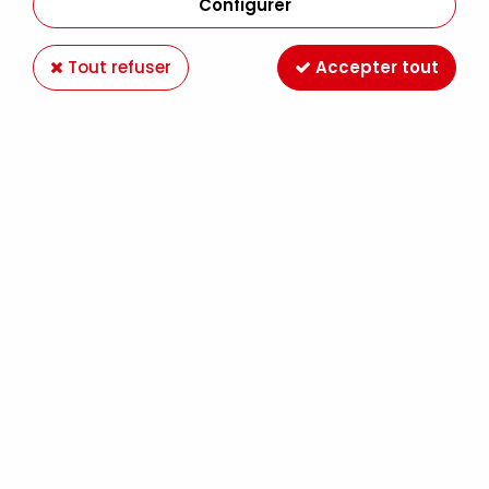
Configurer
Tout refuser
Accepter tout
HUILE EXTRA FINE SENNELIER TERRE D'OMBRE
VERDATRE 203 S1
Soyez le premier à donner votre avis !