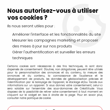
Livraison Mondial Relay offerte à partir de 99€ d'achats
(France, Belgique et Luxembourg)
Nous autorisez-vous à utiliser
Service client
Le Mans
02 43 43 95 56
ou par
mail
vos cookies ?
Ils nous seront utiles pour :
0
Améliorer l'interface et les fonctionnalités du site
Mesurer les campagnes marketing et proposer
Accueil
>
PEINTURES
>
Huile
>
Huiles Extra-Fines
>
des mises à jour sur nos produits
Huile Sennelier Extra Fine 40ml
>
HUILE EXTRA FINE SENNELIER
BLANC DE TITANE 116 S1
Gérer l'authentification et surveiller les erreurs
techniques
Certains cookies sont nécessaires à des fins techniques, ils sont donc
dispensés de consentement. D'autres, non obligatoires, peuvent être utilisés
pour la personnalisation des annonces et du contenu, la mesure des
annonces et du contenu, la connaissance de l'audience et le
développement de produits, les données de géolocalisation précises et
l'identification par le balayage de l'appareil, le stockage et/ou l'accès aux
informations sur un appareil. Si vous donnez votre consentement, celui-ci
sera valable sur l’ensemble des sous-domaines de Créattitude. Vous
disposez de la possibilité de retirer votre consentement à tout moment en
cliquant sur le widget en bas à droite de la page. Pour en savoir plus,
consulter notre politique de cookie.