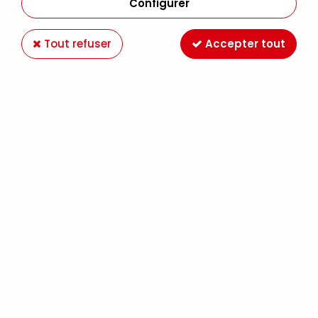
Configurer
Tout refuser
Accepter tout
HUILE EXTRA FINE SENNELIER BLANC DE TITANE
116 S1
Soyez le premier à donner votre avis !