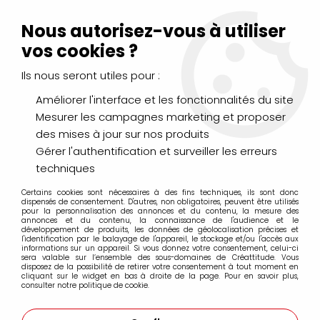
Livraison Mondial Relay offerte à partir de 99€ d'achats
(France, Belgique et Luxembourg)
Nous autorisez-vous à utiliser
Service client
Le Mans
02 43 43 95 56
ou par
mail
vos cookies ?
Ils nous seront utiles pour :
0
Améliorer l'interface et les fonctionnalités du site
Mesurer les campagnes marketing et proposer
Accueil
>
PEINTURES
>
Acrylique
>
Acryliques Extra Fines
>
des mises à jour sur nos produits
Liquitex Heavy Body Extra Fine
>
ACRYLIQUE EXTRA-FINE LIQUITEX
HEAVY BODY 59ML OR ECLATANT IRIDESCENT
Gérer l'authentification et surveiller les erreurs
techniques
Certains cookies sont nécessaires à des fins techniques, ils sont donc
dispensés de consentement. D'autres, non obligatoires, peuvent être utilisés
pour la personnalisation des annonces et du contenu, la mesure des
annonces et du contenu, la connaissance de l'audience et le
développement de produits, les données de géolocalisation précises et
l'identification par le balayage de l'appareil, le stockage et/ou l'accès aux
informations sur un appareil. Si vous donnez votre consentement, celui-ci
sera valable sur l’ensemble des sous-domaines de Créattitude. Vous
disposez de la possibilité de retirer votre consentement à tout moment en
cliquant sur le widget en bas à droite de la page. Pour en savoir plus,
consulter notre politique de cookie.