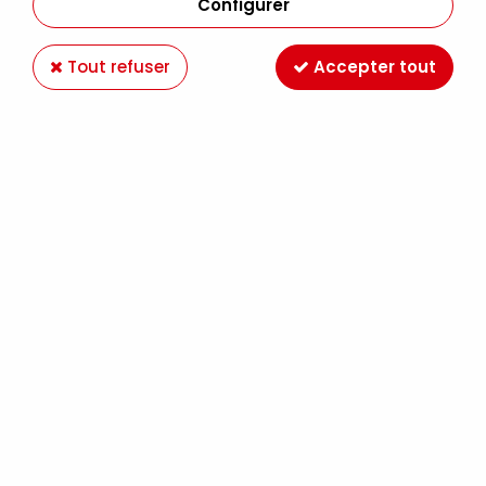
Configurer
Tout refuser
Accepter tout
ACRYLIQUE EXTRA-FINE LIQUITEX HEAVY BODY
59ML OR ECLATANT IRIDESCENT
Soyez le premier à donner votre avis !