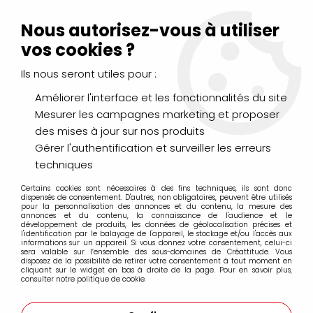
Livraison Mondial Relay offerte à partir de 99€ d'achats
(France, Belgique et Luxembourg)
Nous autorisez-vous à utiliser
Service client
Le Mans
02 43 43 95 56
ou par
mail
vos cookies ?
Ils nous seront utiles pour :
0
Améliorer l'interface et les fonctionnalités du site
Mesurer les campagnes marketing et proposer
Accueil
>
DESSIN & ARTS GRAPHIQUES
>
Marqueurs Acrylique
>
des mises à jour sur nos produits
Marqueurs acrylique Liquitex
>
Sets et coffrets
>
8 MARQUEURS
ACRYLIQUE LIQUITEX 2MM METALLIQUE
Gérer l'authentification et surveiller les erreurs
techniques
Certains cookies sont nécessaires à des fins techniques, ils sont donc
dispensés de consentement. D'autres, non obligatoires, peuvent être utilisés
pour la personnalisation des annonces et du contenu, la mesure des
annonces et du contenu, la connaissance de l'audience et le
développement de produits, les données de géolocalisation précises et
l'identification par le balayage de l'appareil, le stockage et/ou l'accès aux
informations sur un appareil. Si vous donnez votre consentement, celui-ci
sera valable sur l’ensemble des sous-domaines de Créattitude. Vous
disposez de la possibilité de retirer votre consentement à tout moment en
cliquant sur le widget en bas à droite de la page. Pour en savoir plus,
consulter notre politique de cookie.