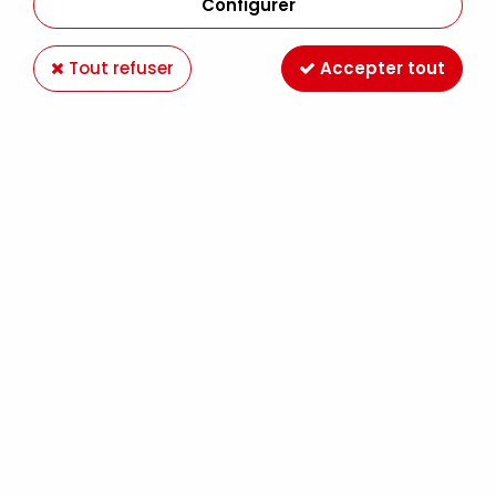
Configurer
Tout refuser
Accepter tout
GRIFFIN ALKYD ROUGE WINSOR S1 37ML
Soyez le premier à donner votre avis !