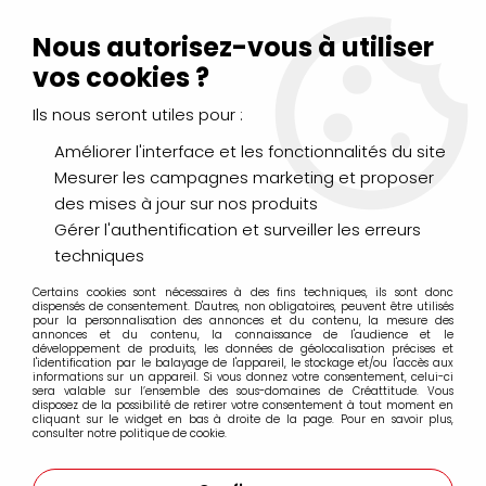
Livraison Mondial Relay offerte à partir de 99€ d'achats
(France, Belgique et Luxembourg)
Nous autorisez-vous à utiliser
Service client
Le Mans
02 43 43 95 56
ou par
mail
vos cookies ?
Ils nous seront utiles pour :
0
Améliorer l'interface et les fonctionnalités du site
Mesurer les campagnes marketing et proposer
Accueil
>
PEINTURES
>
Huile
>
Huiles Fines
>
des mises à jour sur nos produits
Huile fine Griffin Alkyd Winsor&Newton
>
GRIFFIN ALKYD ROUGE
WINSOR S1 37ML
Gérer l'authentification et surveiller les erreurs
techniques
Certains cookies sont nécessaires à des fins techniques, ils sont donc
dispensés de consentement. D'autres, non obligatoires, peuvent être utilisés
pour la personnalisation des annonces et du contenu, la mesure des
annonces et du contenu, la connaissance de l'audience et le
développement de produits, les données de géolocalisation précises et
l'identification par le balayage de l'appareil, le stockage et/ou l'accès aux
informations sur un appareil. Si vous donnez votre consentement, celui-ci
sera valable sur l’ensemble des sous-domaines de Créattitude. Vous
disposez de la possibilité de retirer votre consentement à tout moment en
cliquant sur le widget en bas à droite de la page. Pour en savoir plus,
consulter notre politique de cookie.