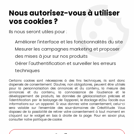
Livraison Mondial Relay offerte à partir de 99€ d'achats
(France, Belgique et Luxembourg)
Nous autorisez-vous à utiliser
Service client
Le Mans
02 43 43 95 56
ou par
mail
vos cookies ?
Ils nous seront utiles pour :
0
Améliorer l'interface et les fonctionnalités du site
Mesurer les campagnes marketing et proposer
Accueil
>
PEINTURES
>
Huile
>
Huiles Fines
>
des mises à jour sur nos produits
Huile fine Griffin Alkyd Winsor&Newton
>
GRIFFIN ALKYD ROUGE
CADMIUM CLAIR S1 37ML
Gérer l'authentification et surveiller les erreurs
techniques
Certains cookies sont nécessaires à des fins techniques, ils sont donc
dispensés de consentement. D'autres, non obligatoires, peuvent être utilisés
pour la personnalisation des annonces et du contenu, la mesure des
annonces et du contenu, la connaissance de l'audience et le
développement de produits, les données de géolocalisation précises et
l'identification par le balayage de l'appareil, le stockage et/ou l'accès aux
informations sur un appareil. Si vous donnez votre consentement, celui-ci
sera valable sur l’ensemble des sous-domaines de Créattitude. Vous
disposez de la possibilité de retirer votre consentement à tout moment en
cliquant sur le widget en bas à droite de la page. Pour en savoir plus,
consulter notre politique de cookie.