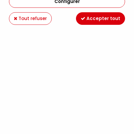
Configurer
Tout refuser
Accepter tout
GRIFFIN ALKYD ROUGE CADMIUM CLAIR S1
37ML
Soyez le premier à donner votre avis !