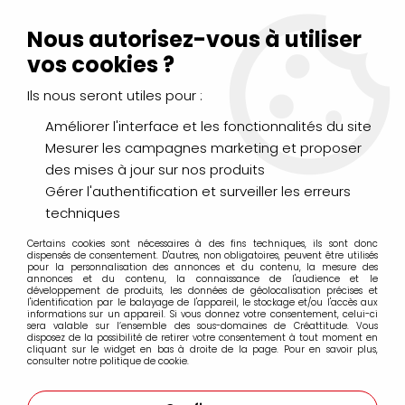
Livraison Mondial Relay offerte à partir de 99€ d'achats
(France, Belgique et Luxembourg)
Nous autorisez-vous à utiliser
Service client
Le Mans
02 43 43 95 56
ou par
mail
vos cookies ?
Ils nous seront utiles pour :
0
Améliorer l'interface et les fonctionnalités du site
Mesurer les campagnes marketing et proposer
Accueil
>
PEINTURES
>
Acrylique
>
Acryliques Extra Fines
>
des mises à jour sur nos produits
Golden Heavy Body Acrylics Extra-Fine
>
ACRYLIQUE EXTRA-
FINE GOLDEN 59ML POURPRE DIOXAZINE S6
Gérer l'authentification et surveiller les erreurs
techniques
Certains cookies sont nécessaires à des fins techniques, ils sont donc
dispensés de consentement. D'autres, non obligatoires, peuvent être utilisés
pour la personnalisation des annonces et du contenu, la mesure des
annonces et du contenu, la connaissance de l'audience et le
développement de produits, les données de géolocalisation précises et
l'identification par le balayage de l'appareil, le stockage et/ou l'accès aux
informations sur un appareil. Si vous donnez votre consentement, celui-ci
sera valable sur l’ensemble des sous-domaines de Créattitude. Vous
disposez de la possibilité de retirer votre consentement à tout moment en
cliquant sur le widget en bas à droite de la page. Pour en savoir plus,
consulter notre politique de cookie.