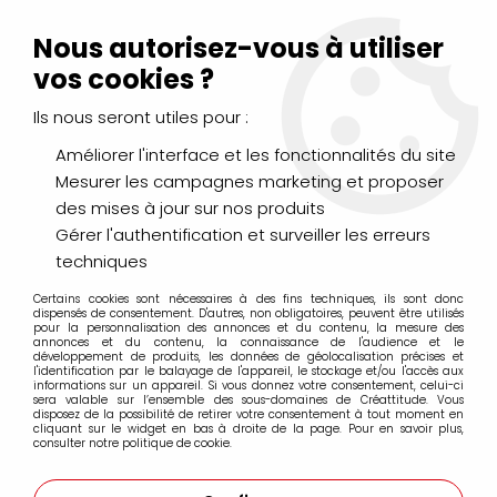
Livraison Mondial Relay offerte à partir de 99€ d'achats
(France, Belgique et Luxembourg)
Nous autorisez-vous à utiliser
Service client
Le Mans
02 43 43 95 56
ou par
mail
vos cookies ?
Ils nous seront utiles pour :
0
Améliorer l'interface et les fonctionnalités du site
Mesurer les campagnes marketing et proposer
Accueil
>
PEINTURES
>
Vernis et Médiums
>
VERNIS POLYMER
des mises à jour sur nos produits
MAT 236ML
Gérer l'authentification et surveiller les erreurs
techniques
Certains cookies sont nécessaires à des fins techniques, ils sont donc
dispensés de consentement. D'autres, non obligatoires, peuvent être utilisés
pour la personnalisation des annonces et du contenu, la mesure des
annonces et du contenu, la connaissance de l'audience et le
développement de produits, les données de géolocalisation précises et
l'identification par le balayage de l'appareil, le stockage et/ou l'accès aux
informations sur un appareil. Si vous donnez votre consentement, celui-ci
sera valable sur l’ensemble des sous-domaines de Créattitude. Vous
disposez de la possibilité de retirer votre consentement à tout moment en
cliquant sur le widget en bas à droite de la page. Pour en savoir plus,
consulter notre politique de cookie.