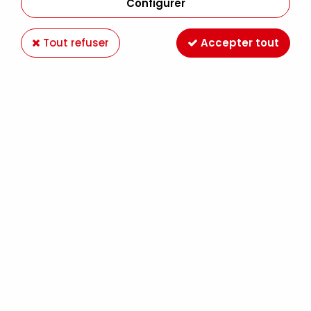
Configurer
Tout refuser
Accepter tout
VERNIS POLYMER MAT 236ML
Soyez le premier à donner votre avis !
21
,
90
€
TTC