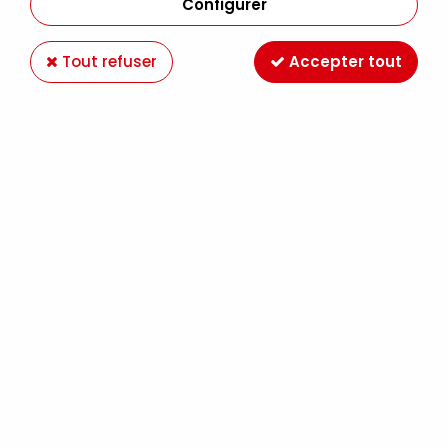
Configurer
Tout refuser
Accepter tout
FEUTRINE A4 ROUGE
Soyez le premier à donner votre avis !
0
,
75
€
TTC