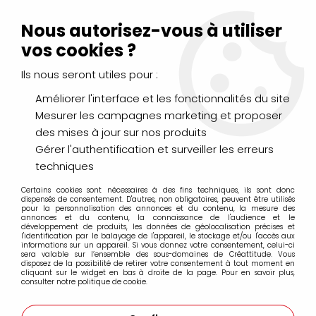
Livraison Mondial Relay offerte à partir de 99€ d'achats
(France, Belgique et Luxembourg)
Nous autorisez-vous à utiliser
Service client
Le Mans
02 43 43 95 56
ou par
mail
vos cookies ?
Ils nous seront utiles pour :
0
Améliorer l'interface et les fonctionnalités du site
Mesurer les campagnes marketing et proposer
Accueil
>
LOISIRS CRÉATIFS
>
Laines et Mercerie créative
>
des mises à jour sur nos produits
Feutrine
>
FEUTRINE A4 ROUGE
Gérer l'authentification et surveiller les erreurs
techniques
Certains cookies sont nécessaires à des fins techniques, ils sont donc
dispensés de consentement. D'autres, non obligatoires, peuvent être utilisés
pour la personnalisation des annonces et du contenu, la mesure des
annonces et du contenu, la connaissance de l'audience et le
développement de produits, les données de géolocalisation précises et
l'identification par le balayage de l'appareil, le stockage et/ou l'accès aux
informations sur un appareil. Si vous donnez votre consentement, celui-ci
sera valable sur l’ensemble des sous-domaines de Créattitude. Vous
disposez de la possibilité de retirer votre consentement à tout moment en
cliquant sur le widget en bas à droite de la page. Pour en savoir plus,
consulter notre politique de cookie.