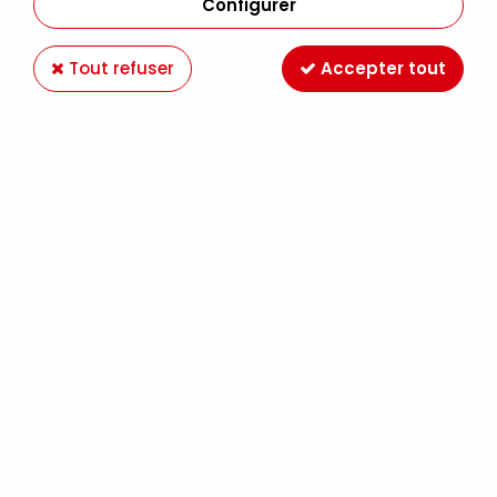
Configurer
Tout refuser
Accepter tout
FEUILLE DECOPATCH 30X40CM 770
Soyez le premier à donner votre avis !
1
,
10
€
TTC