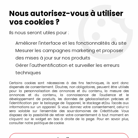
Livraison Mondial Relay offerte à partir de 99€ d'achats
(France, Belgique et Luxembourg)
Nous autorisez-vous à utiliser
Service client
Le Mans
02 43 43 95 56
ou par
mail
vos cookies ?
Ils nous seront utiles pour :
0
Améliorer l'interface et les fonctionnalités du site
Mesurer les campagnes marketing et proposer
Accueil
>
LOISIRS CRÉATIFS
>
Décopatch
>
Feuilles
>
FEUILLE
des mises à jour sur nos produits
DECOPATCH 30X40CM 770
Gérer l'authentification et surveiller les erreurs
techniques
Certains cookies sont nécessaires à des fins techniques, ils sont donc
dispensés de consentement. D'autres, non obligatoires, peuvent être utilisés
pour la personnalisation des annonces et du contenu, la mesure des
annonces et du contenu, la connaissance de l'audience et le
développement de produits, les données de géolocalisation précises et
l'identification par le balayage de l'appareil, le stockage et/ou l'accès aux
informations sur un appareil. Si vous donnez votre consentement, celui-ci
sera valable sur l’ensemble des sous-domaines de Créattitude. Vous
disposez de la possibilité de retirer votre consentement à tout moment en
cliquant sur le widget en bas à droite de la page. Pour en savoir plus,
consulter notre politique de cookie.