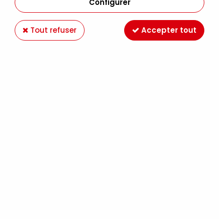
Configurer
Tout refuser
Accepter tout
FEUILLE DECOPATCH 30X40CM 710
Soyez le premier à donner votre avis !
1
,
10
€
TTC