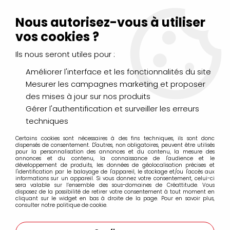
Livraison Mondial Relay offerte à partir de 99€ d'achats
(France, Belgique et Luxembourg)
Nous autorisez-vous à utiliser
Service client
Le Mans
02 43 43 95 56
ou par
mail
vos cookies ?
Ils nous seront utiles pour :
0
Améliorer l'interface et les fonctionnalités du site
Mesurer les campagnes marketing et proposer
Accueil
>
LOISIRS CRÉATIFS
>
Décopatch
>
Feuilles
>
FEUILLE
des mises à jour sur nos produits
DECOPATCH 30X40CM 710
Gérer l'authentification et surveiller les erreurs
techniques
Certains cookies sont nécessaires à des fins techniques, ils sont donc
dispensés de consentement. D'autres, non obligatoires, peuvent être utilisés
pour la personnalisation des annonces et du contenu, la mesure des
annonces et du contenu, la connaissance de l'audience et le
développement de produits, les données de géolocalisation précises et
l'identification par le balayage de l'appareil, le stockage et/ou l'accès aux
informations sur un appareil. Si vous donnez votre consentement, celui-ci
sera valable sur l’ensemble des sous-domaines de Créattitude. Vous
disposez de la possibilité de retirer votre consentement à tout moment en
cliquant sur le widget en bas à droite de la page. Pour en savoir plus,
consulter notre politique de cookie.