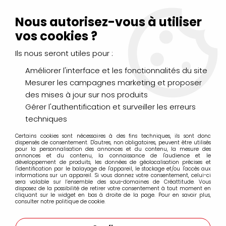
Livraison Mondial Relay offerte à partir de 99€ d'achats
(France, Belgique et Luxembourg)
Nous autorisez-vous à utiliser
Service client
Le Mans
02 43 43 95 56
ou par
mail
vos cookies ?
Ils nous seront utiles pour :
0
Améliorer l'interface et les fonctionnalités du site
Mesurer les campagnes marketing et proposer
Accueil
>
LOISIRS CRÉATIFS
>
Décopatch
>
Feuilles
>
FEUILLE
des mises à jour sur nos produits
DECOPATCH 30X40CM 690
Gérer l'authentification et surveiller les erreurs
techniques
Certains cookies sont nécessaires à des fins techniques, ils sont donc
dispensés de consentement. D'autres, non obligatoires, peuvent être utilisés
pour la personnalisation des annonces et du contenu, la mesure des
annonces et du contenu, la connaissance de l'audience et le
développement de produits, les données de géolocalisation précises et
l'identification par le balayage de l'appareil, le stockage et/ou l'accès aux
informations sur un appareil. Si vous donnez votre consentement, celui-ci
sera valable sur l’ensemble des sous-domaines de Créattitude. Vous
disposez de la possibilité de retirer votre consentement à tout moment en
cliquant sur le widget en bas à droite de la page. Pour en savoir plus,
consulter notre politique de cookie.