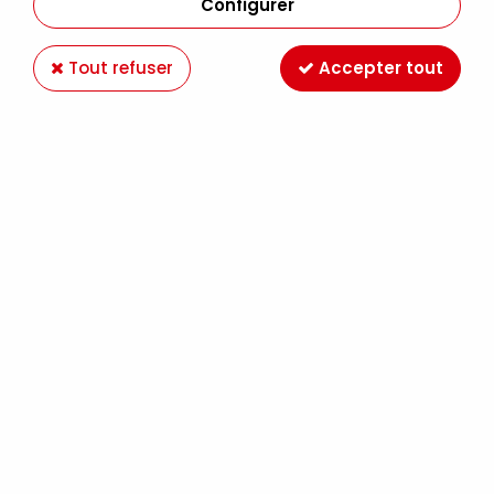
Configurer
Tout refuser
Accepter tout
FEUILLE DECOPATCH 30X40CM 690
Soyez le premier à donner votre avis !
1
,
10
€
TTC