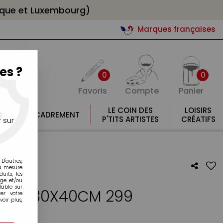
gique et Luxembourg)
Marques françaises
es ?
0
0
Favoris
Compte
Panier
E
LE COIN DES
LOISIRS
ENCADREMENT
E
P'TITS ARTISTES
CRÉATIFS
 sur
D'autres,
la mesure
its, les
age et/ou
lable sur
ATCH 30X40CM 299
er votre
oir plus,
otre avis !