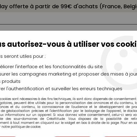
elay offerte à partir de 99€ d'achats (France, Bel
s autorisez-vous à utiliser vos cooki
us seront utiles pour :
liorer l'interface et les fonctionnalités du site
NCEAUX
CHÂSSIS
AÉROGRAPHIE
MODELAG
UTEAUX
CHEVALETS
MODÉLISME
MOULAG
urer les campagnes marketing et proposer des mises à jour
 produits
 DECOPATCH 30X40CM 299
er l'authentification et surveiller les erreurs techniques
 cookies sont nécessaires à des fins techniques, ils sont donc dispensés de consentement. 
gatoires, peuvent être utilisés pour la personnalisation des annonces et du contenu, 
onces et du contenu, la connaissance de l'audience et le développement de produ
de géolocalisation précises et l'identification par le balayage de l'appareil, le stock
aux informations sur un appareil. Si vous donnez votre consentement, celui-ci sera va
FEUILLE DECOP
ble des sous-domaines de Créattitude. Vous disposez de la possibilité de retir
ment à tout moment en cliquant sur le widget en bas à droite de la page. Pour en sav
 notre politique de cookie.
Soyez le premier à donner v