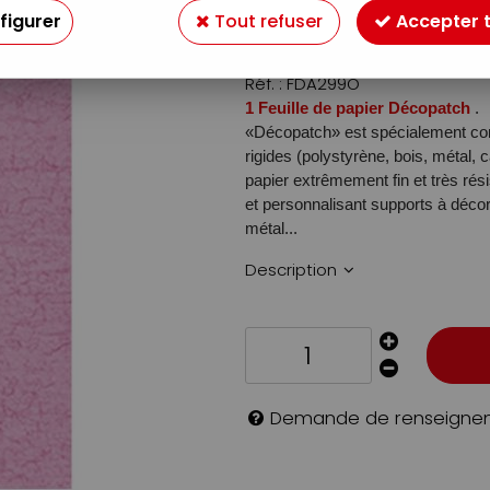
1
,
10
€
figurer
Tout refuser
Accepter 
TTC
Réf. :
FDA299O
1 Feuille de papier Décopatch
.
«Décopatch» est spécialement conç
rigides (polystyrène, bois, métal, c
papier extrêmement fin et très rés
et personnalisant supports à décor
métal...
Description
Demande de renseigne