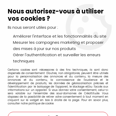
Livraison Mondial Relay offerte à partir de 99€ d'achats
(France, Belgique et Luxembourg)
Nous autorisez-vous à utiliser
Service client
Le Mans
02 43 43 95 56
ou par
mail
vos cookies ?
Ils nous seront utiles pour :
0
Améliorer l'interface et les fonctionnalités du site
Mesurer les campagnes marketing et proposer
Accueil
>
DESSIN & ARTS GRAPHIQUES
>
des mises à jour sur nos produits
Feutres fins à pointes calibrées
>
Feutres Pigment Liner STAEDTLER
Gérer l'authentification et surveiller les erreurs
techniques
Feutres Pigment Liner STAEDTLER
Certains cookies sont nécessaires à des fins techniques, ils sont donc
dispensés de consentement. D'autres, non obligatoires, peuvent être utilisés
pour la personnalisation des annonces et du contenu, la mesure des
annonces et du contenu, la connaissance de l'audience et le
développement de produits, les données de géolocalisation précises et
l'identification par le balayage de l'appareil, le stockage et/ou l'accès aux
informations sur un appareil. Si vous donnez votre consentement, celui-ci
sera valable sur l’ensemble des sous-domaines de Créattitude. Vous
FILTRER
disposez de la possibilité de retirer votre consentement à tout moment en
cliquant sur le widget en bas à droite de la page. Pour en savoir plus,
consulter notre politique de cookie.
Aucune correspondance trouvée