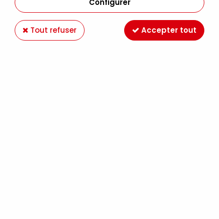
Configurer
Tout refuser
Accepter tout
Paiement en ligne 100%
Livraison en France et
sécurisé
Europe
Expédition Colissimo,
Retrait gratuit au
Mondial Relay France
magasin LE MANS