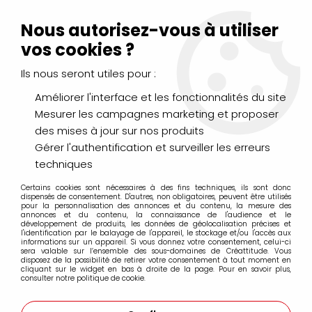
Livraison Mondial Relay offerte à partir de 99€ d'achats
(France, Belgique et Luxembourg)
Nous autorisez-vous à utiliser
Service client
Le Mans
02 43 43 95 56
ou par
mail
vos cookies ?
Ils nous seront utiles pour :
0
Améliorer l'interface et les fonctionnalités du site
Mesurer les campagnes marketing et proposer
Accueil
>
DESSIN & ARTS GRAPHIQUES
>
des mises à jour sur nos produits
Feutres fins à pointes calibrées
>
Feutres fineliners Winsor & Newton
Gérer l'authentification et surveiller les erreurs
techniques
Feutres fineliners Winsor & Newton
Certains cookies sont nécessaires à des fins techniques, ils sont donc
dispensés de consentement. D'autres, non obligatoires, peuvent être utilisés
pour la personnalisation des annonces et du contenu, la mesure des
annonces et du contenu, la connaissance de l'audience et le
développement de produits, les données de géolocalisation précises et
l'identification par le balayage de l'appareil, le stockage et/ou l'accès aux
informations sur un appareil. Si vous donnez votre consentement, celui-ci
sera valable sur l’ensemble des sous-domaines de Créattitude. Vous
FILTRER
disposez de la possibilité de retirer votre consentement à tout moment en
cliquant sur le widget en bas à droite de la page. Pour en savoir plus,
consulter notre politique de cookie.
5 articles sur
5