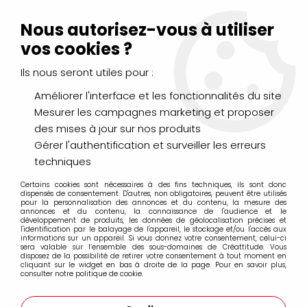
Livraison Mondial Relay offerte à partir de 99€ d'achats
(France, Belgique et Luxembourg)
Nous autorisez-vous à utiliser
Service client
Le Mans
02 43 43 95 56
ou par
mail
vos cookies ?
Ils nous seront utiles pour :
0
Améliorer l'interface et les fonctionnalités du site
Mesurer les campagnes marketing et proposer
Accueil
>
CHÂSSIS, CHEVALETS & RANGEMENTS
>
Chassis Lin
>
des mises à jour sur nos produits
Châssis 100% LIN ENCOLLE C9 - CHASSIS FRANCE
Gérer l'authentification et surveiller les erreurs
Châssis 100% LIN ENCOLLE C9 - CHASSIS
techniques
FRANCE
Certains cookies sont nécessaires à des fins techniques, ils sont donc
dispensés de consentement. D'autres, non obligatoires, peuvent être utilisés
pour la personnalisation des annonces et du contenu, la mesure des
annonces et du contenu, la connaissance de l'audience et le
développement de produits, les données de géolocalisation précises et
l'identification par le balayage de l'appareil, le stockage et/ou l'accès aux
Châssis 100% Lin encollé, couleur Lin. Toile de
informations sur un appareil. Si vous donnez votre consentement, celui-ci
sera valable sur l’ensemble des sous-domaines de Créattitude. Vous
360g/m2 en grain Moyen.
disposez de la possibilité de retirer votre consentement à tout moment en
cliquant sur le widget en bas à droite de la page. Pour en savoir plus,
consulter notre politique de cookie.
Fabriqué en France dans les ateliers du fabricant
"Châssis France" sur son site de CHAUNY depuis