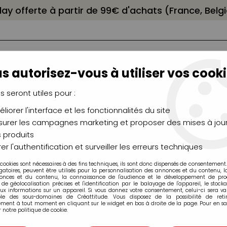
elay offerte à partir de 99€ d'achats (France, Bel
s autorisez-vous à utiliser vos cooki
us seront utiles pour :
liorer l'interface et les fonctionnalités du site
NCEAUX
CHÂSSIS
AÉROGRAPHIE
MODELAG
UTEAUX
CHEVALETS
MODÉLISME
MOULAG
urer les campagnes marketing et proposer des mises à jour
 produits
 BLANC 24X32 20 Feuilles 160G - Collé 1 Côté
er l'authentification et surveiller les erreurs techniques
 cookies sont nécessaires à des fins techniques, ils sont donc dispensés de consentement. 
gatoires, peuvent être utilisés pour la personnalisation des annonces et du contenu, 
onces et du contenu, la connaissance de l'audience et le développement de produ
de géolocalisation précises et l'identification par le balayage de l'appareil, le stock
aux informations sur un appareil. Si vous donnez votre consentement, celui-ci sera va
ble des sous-domaines de Créattitude. Vous disposez de la possibilité de retir
ment à tout moment en cliquant sur le widget en bas à droite de la page. Pour en sav
BLOC PASTEL MI
 notre politique de cookie.