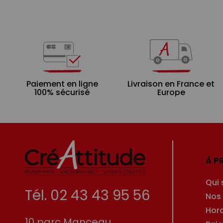
Paiement en ligne
Livraison en France et
100% sécurisé
Europe
À P
Qui
Tél. 02 43 43 95 56
Nos
Hor
10 parc Manceau