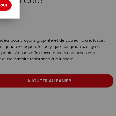
Collé 1 Côté
tout
otre avis !
idéal pour crayons graphite et de couleur, craie, fusain,
le, gouache, aquarelle, acrylique, sérigraphie, origami,
apier Canson offre l’assurance d’une excellente
d’une parfaite résistance à la lumière.
AJOUTER AU PANIER