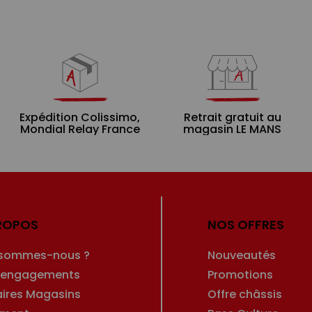
Expédition Colissimo,
Retrait gratuit au
Mondial Relay France
magasin LE MANS
ROPOS
NOS OFFRES
 sommes-nous ?
Nouveautés
 engagements
Promotions
aires Magasins
Offre châssis