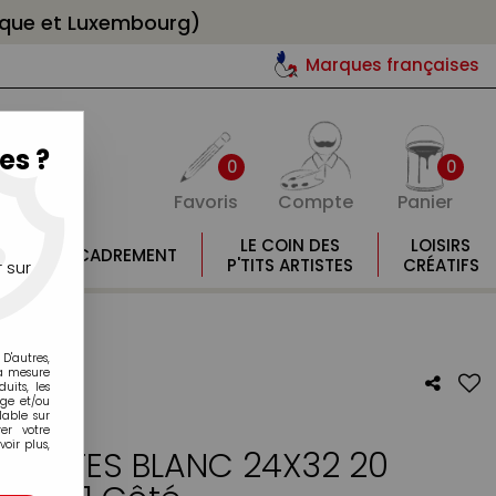
gique et Luxembourg)
Marques françaises
es ?
0
0
Favoris
Compte
Panier
E
LE COIN DES
LOISIRS
ENCADREMENT
E
P'TITS ARTISTES
CRÉATIFS
 sur
D'autres,
la mesure
its, les
age et/ou
lable sur
er votre
oir plus,
 TEINTES BLANC 24X32 20