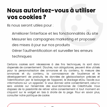
Livraison Mondial Relay offerte à partir de 99€ d'achats
(France, Belgique et Luxembourg)
Nous autorisez-vous à utiliser
Service client
Le Mans
02 43 43 95 56
ou par
mail
vos cookies ?
Ils nous seront utiles pour :
0
Améliorer l'interface et les fonctionnalités du site
Mesurer les campagnes marketing et proposer
Accueil
>
DESSIN & ARTS GRAPHIQUES
>
Outils et accessoires
>
des mises à jour sur nos produits
Taille-crayons
>
TAILLE CRAYON CASTELL 9000 FABER CASTELL
Gérer l'authentification et surveiller les erreurs
techniques
Certains cookies sont nécessaires à des fins techniques, ils sont donc
dispensés de consentement. D'autres, non obligatoires, peuvent être utilisés
pour la personnalisation des annonces et du contenu, la mesure des
annonces et du contenu, la connaissance de l'audience et le
développement de produits, les données de géolocalisation précises et
l'identification par le balayage de l'appareil, le stockage et/ou l'accès aux
informations sur un appareil. Si vous donnez votre consentement, celui-ci
sera valable sur l’ensemble des sous-domaines de Créattitude. Vous
disposez de la possibilité de retirer votre consentement à tout moment en
cliquant sur le widget en bas à droite de la page. Pour en savoir plus,
consulter notre politique de cookie.