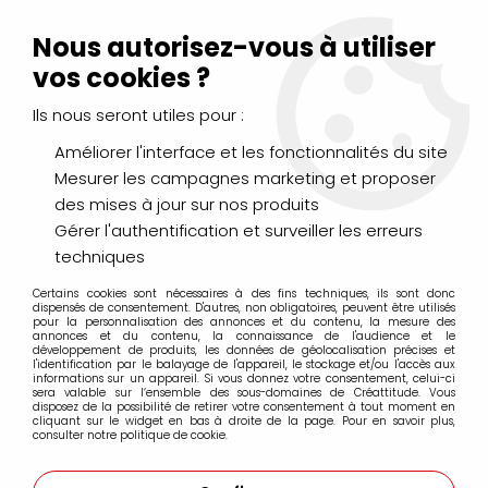
Livraison Mondial Relay offerte à partir de 99€ d'achats
(France, Belgique et Luxembourg)
Nous autorisez-vous à utiliser
Service client
Le Mans
02 43 43 95 56
ou par
mail
vos cookies ?
Ils nous seront utiles pour :
0
Améliorer l'interface et les fonctionnalités du site
Mesurer les campagnes marketing et proposer
Accueil
>
PAPIERS & BLOCS
>
Aquarelle
>
Blocs Cellulose
>
des mises à jour sur nos produits
Canson
>
BLOC MONTVAL 24x32cm 12 FEUILLES +4 GRATUITS
Gérer l'authentification et surveiller les erreurs
techniques
Certains cookies sont nécessaires à des fins techniques, ils sont donc
dispensés de consentement. D'autres, non obligatoires, peuvent être utilisés
pour la personnalisation des annonces et du contenu, la mesure des
annonces et du contenu, la connaissance de l'audience et le
développement de produits, les données de géolocalisation précises et
l'identification par le balayage de l'appareil, le stockage et/ou l'accès aux
informations sur un appareil. Si vous donnez votre consentement, celui-ci
sera valable sur l’ensemble des sous-domaines de Créattitude. Vous
disposez de la possibilité de retirer votre consentement à tout moment en
cliquant sur le widget en bas à droite de la page. Pour en savoir plus,
consulter notre politique de cookie.