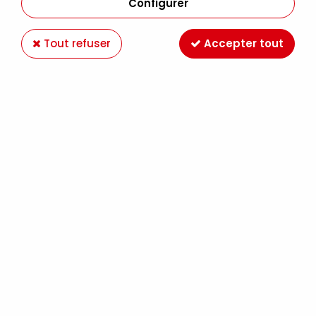
Configurer
Tout refuser
Accepter tout
BLOC MONTVAL 24x32cm 12 FEUILLES +4
GRATUITS
Soyez le premier à donner votre avis !