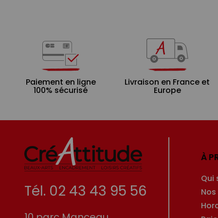
Paiement en ligne
Livraison en France et
100% sécurisé
Europe
À P
Qui
Tél. 02 43 43 95 56
Nos
Hor
10 parc Manceau