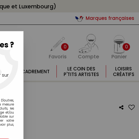
gique et Luxembourg)
Marques françaises
es ?
0
0
Favoris
Compte
Panier
E
LE COIN DES
LOISIRS
ENCADREMENT
E
P'TITS ARTISTES
CRÉATIFS
 sur
D'autres,
la mesure
its, les
age et/ou
lable sur
er votre
oir plus,