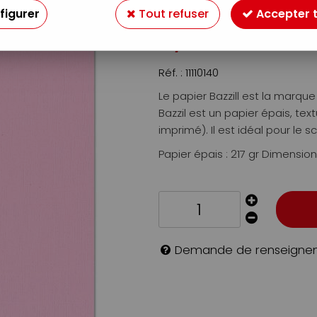
Soyez le premier à donner v
figurer
Tout refuser
Accepter 
0
,
95
€
TTC
Réf. :
11110140
Le papier Bazzill est la marq
Bazzil est un papier épais, te
imprimé). Il est idéal pour le sc
Papier épais : 217 gr Dimension
Demande de renseigne