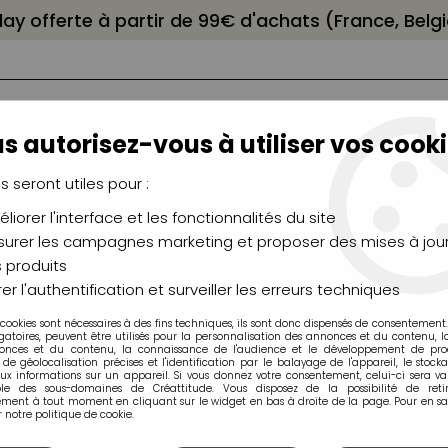
elay offerte à partir de 99€ d'achats (France, Bel
s autorisez-vous à utiliser vos cooki
us seront utiles pour :
liorer l'interface et les fonctionnalités du site
NCEAUX
CHÂSSIS
AÉROGRAPHIE
MODELAG
UTEAUX
CHEVALETS
MODÉLISME
MOULAG
urer les campagnes marketing et proposer des mises à jour
 produits
apbooking
>
Papier UNI
>
BAZZILL PETUNIA
er l'authentification et surveiller les erreurs techniques
 cookies sont nécessaires à des fins techniques, ils sont donc dispensés de consentement. 
gatoires, peuvent être utilisés pour la personnalisation des annonces et du contenu, 
onces et du contenu, la connaissance de l'audience et le développement de produ
de géolocalisation précises et l'identification par le balayage de l'appareil, le stock
aux informations sur un appareil. Si vous donnez votre consentement, celui-ci sera va
ble des sous-domaines de Créattitude. Vous disposez de la possibilité de retir
ment à tout moment en cliquant sur le widget en bas à droite de la page. Pour en sav
BAZZILL PETUNIA
 notre politique de cookie.