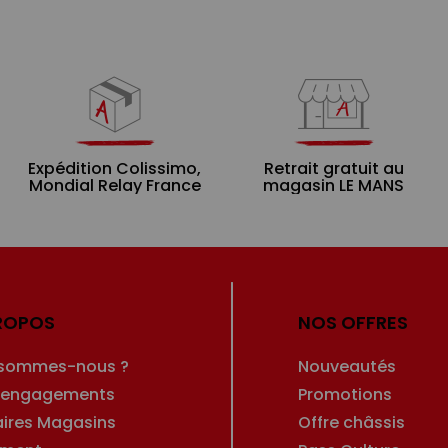
Expédition Colissimo,
Retrait gratuit au
Mondial Relay France
magasin LE MANS
ROPOS
NOS OFFRES
 sommes-nous ?
Nouveautés
 engagements
Promotions
aires Magasins
Offre châssis