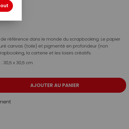
otre avis !
tout
ue de référence dans le monde du scrapbooking. Le papier
xturé canvas (toile) et pigmenté en profondeur (non
rapbooking, la carterie et les loisirs créatifs.
 : 30,5 x 30,5 cm
AJOUTER AU PANIER
ment