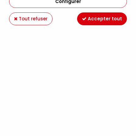
Configurer
Tout refuser
Accepter tout
BAZZILL BAHAMA
Soyez le premier à donner votre avis !
0
,
95
€
TTC