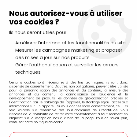
Livraison Mondial Relay offerte à partir de 99€ d'achats
(France, Belgique et Luxembourg)
Nous autorisez-vous à utiliser
Service client
Le Mans
02 43 43 95 56
ou par
mail
vos cookies ?
Ils nous seront utiles pour :
0
Améliorer l'interface et les fonctionnalités du site
Mesurer les campagnes marketing et proposer
Accueil
>
LOISIRS CRÉATIFS
>
Scrapbooking
>
des mises à jour sur nos produits
Papiers de scrapbooking
>
Papier UNI
>
BAZZILL BAHAMA
Gérer l'authentification et surveiller les erreurs
techniques
Certains cookies sont nécessaires à des fins techniques, ils sont donc
dispensés de consentement. D'autres, non obligatoires, peuvent être utilisés
pour la personnalisation des annonces et du contenu, la mesure des
annonces et du contenu, la connaissance de l'audience et le
développement de produits, les données de géolocalisation précises et
l'identification par le balayage de l'appareil, le stockage et/ou l'accès aux
informations sur un appareil. Si vous donnez votre consentement, celui-ci
sera valable sur l’ensemble des sous-domaines de Créattitude. Vous
disposez de la possibilité de retirer votre consentement à tout moment en
cliquant sur le widget en bas à droite de la page. Pour en savoir plus,
consulter notre politique de cookie.