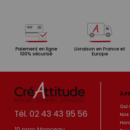
Paiement en ligne
Livraison en France et
100% sécurisé
Europe
À P
Qui
Tél. 02 43 43 95 56
Nos
Hor
10 parc Manceau