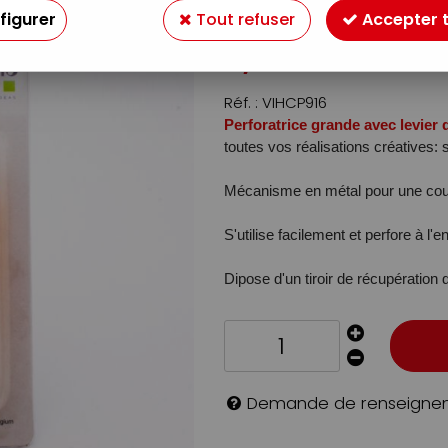
Soyez le premier à donner v
figurer
Tout refuser
Accepter 
7
,
99
€
TTC
Réf. :
VIHCP916
Perforatrice grande avec levier 
toutes vos réalisations créatives: 
Mécanisme en métal pour une coupe
S'utilise facilement et perfore à l
Dipose d'un tiroir de récupération 
Demande de renseigne