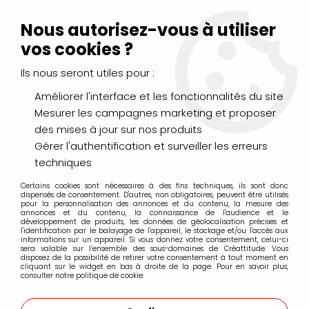
Livraison Mondial Relay offerte à partir de 99€ d'achats
(France, Belgique et Luxembourg)
Nous autorisez-vous à utiliser
Service client
Le Mans
02 43 43 95 56
ou par
mail
vos cookies ?
Ils nous seront utiles pour :
0
Améliorer l'interface et les fonctionnalités du site
Mesurer les campagnes marketing et proposer
Accueil
>
LOISIRS CRÉATIFS
>
Scrapbooking
>
des mises à jour sur nos produits
Papiers de scrapbooking
>
Papier UNI
>
BAZZILL BLING BLANK
CHECK
Gérer l'authentification et surveiller les erreurs
techniques
Certains cookies sont nécessaires à des fins techniques, ils sont donc
dispensés de consentement. D'autres, non obligatoires, peuvent être utilisés
pour la personnalisation des annonces et du contenu, la mesure des
annonces et du contenu, la connaissance de l'audience et le
développement de produits, les données de géolocalisation précises et
l'identification par le balayage de l'appareil, le stockage et/ou l'accès aux
informations sur un appareil. Si vous donnez votre consentement, celui-ci
sera valable sur l’ensemble des sous-domaines de Créattitude. Vous
disposez de la possibilité de retirer votre consentement à tout moment en
cliquant sur le widget en bas à droite de la page. Pour en savoir plus,
consulter notre politique de cookie.