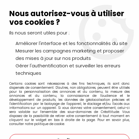
Livraison Mondial Relay offerte à partir de 99€ d'achats
(France, Belgique et Luxembourg)
Nous autorisez-vous à utiliser
Service client
Le Mans
02 43 43 95 56
ou par
mail
vos cookies ?
Ils nous seront utiles pour :
0
Améliorer l'interface et les fonctionnalités du site
Mesurer les campagnes marketing et proposer
Accueil
>
LOISIRS CRÉATIFS
>
Scrapbooking
>
des mises à jour sur nos produits
Papiers de scrapbooking
>
Papier UNI
>
BAZZIL BLING AMULET
(NOUVELLE COULEUR)
Gérer l'authentification et surveiller les erreurs
techniques
Certains cookies sont nécessaires à des fins techniques, ils sont donc
dispensés de consentement. D'autres, non obligatoires, peuvent être utilisés
pour la personnalisation des annonces et du contenu, la mesure des
annonces et du contenu, la connaissance de l'audience et le
développement de produits, les données de géolocalisation précises et
l'identification par le balayage de l'appareil, le stockage et/ou l'accès aux
informations sur un appareil. Si vous donnez votre consentement, celui-ci
sera valable sur l’ensemble des sous-domaines de Créattitude. Vous
disposez de la possibilité de retirer votre consentement à tout moment en
cliquant sur le widget en bas à droite de la page. Pour en savoir plus,
consulter notre politique de cookie.