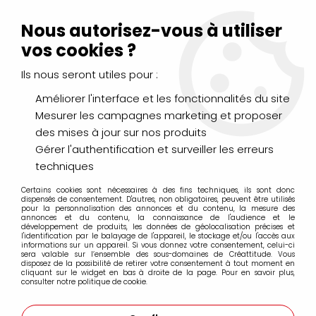
Livraison Mondial Relay offerte à partir de 99€ d'achats
(France, Belgique et Luxembourg)
Nous autorisez-vous à utiliser
Service client
Le Mans
02 43 43 95 56
ou par
mail
vos cookies ?
Ils nous seront utiles pour :
0
Améliorer l'interface et les fonctionnalités du site
Mesurer les campagnes marketing et proposer
Accueil
>
LOISIRS CRÉATIFS
>
Machines et outils de coupe
>
des mises à jour sur nos produits
Perforatrices
>
GEANTE PERFO PAPILLON
Gérer l'authentification et surveiller les erreurs
techniques
Certains cookies sont nécessaires à des fins techniques, ils sont donc
dispensés de consentement. D'autres, non obligatoires, peuvent être utilisés
pour la personnalisation des annonces et du contenu, la mesure des
annonces et du contenu, la connaissance de l'audience et le
développement de produits, les données de géolocalisation précises et
l'identification par le balayage de l'appareil, le stockage et/ou l'accès aux
informations sur un appareil. Si vous donnez votre consentement, celui-ci
sera valable sur l’ensemble des sous-domaines de Créattitude. Vous
disposez de la possibilité de retirer votre consentement à tout moment en
cliquant sur le widget en bas à droite de la page. Pour en savoir plus,
consulter notre politique de cookie.