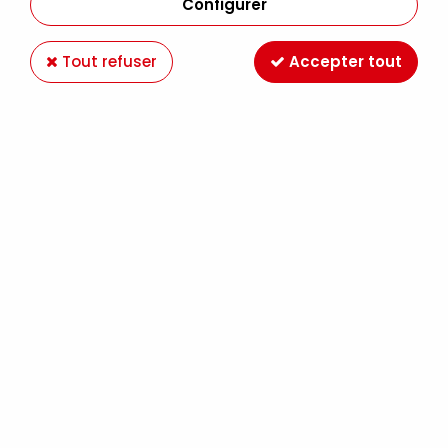
Configurer
Tout refuser
Accepter tout
GEANTE PERFO PAPILLON
Soyez le premier à donner votre avis !
15
,
50
€
TTC