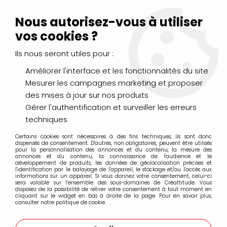
Livraison Mondial Relay offerte à partir de 99€ d'achats
(France, Belgique et Luxembourg)
Nous autorisez-vous à utiliser
Service client
Le Mans
02 43 43 95 56
ou par
mail
vos cookies ?
Ils nous seront utiles pour :
0
Améliorer l'interface et les fonctionnalités du site
Mesurer les campagnes marketing et proposer
Accueil
>
PEINTURES
>
Aquarelle
>
des mises à jour sur nos produits
Aquarelle extra-fine Sennelier
>
AQUARELLE SENNELIER JAUNE
CADMIUM ORANGE VERITABLE S4
Gérer l'authentification et surveiller les erreurs
techniques
PROMO
-
25
%
Certains cookies sont nécessaires à des fins techniques, ils sont donc
dispensés de consentement. D'autres, non obligatoires, peuvent être utilisés
pour la personnalisation des annonces et du contenu, la mesure des
annonces et du contenu, la connaissance de l'audience et le
développement de produits, les données de géolocalisation précises et
l'identification par le balayage de l'appareil, le stockage et/ou l'accès aux
informations sur un appareil. Si vous donnez votre consentement, celui-ci
sera valable sur l’ensemble des sous-domaines de Créattitude. Vous
disposez de la possibilité de retirer votre consentement à tout moment en
cliquant sur le widget en bas à droite de la page. Pour en savoir plus,
consulter notre politique de cookie.