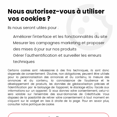
Livraison Mondial Relay offerte à partir de 99€ d'achats
(France, Belgique et Luxembourg)
Nous autorisez-vous à utiliser
Service client
Le Mans
02 43 43 95 56
ou par
mail
vos cookies ?
Ils nous seront utiles pour :
0
Améliorer l'interface et les fonctionnalités du site
Mesurer les campagnes marketing et proposer
Accueil
>
PEINTURES
>
des mises à jour sur nos produits
Pigments et produits de mise en oeuvre
>
LIANT DE BROYAGE
TEMPERA 200ML
Gérer l'authentification et surveiller les erreurs
techniques
Certains cookies sont nécessaires à des fins techniques, ils sont donc
dispensés de consentement. D'autres, non obligatoires, peuvent être utilisés
pour la personnalisation des annonces et du contenu, la mesure des
annonces et du contenu, la connaissance de l'audience et le
développement de produits, les données de géolocalisation précises et
l'identification par le balayage de l'appareil, le stockage et/ou l'accès aux
informations sur un appareil. Si vous donnez votre consentement, celui-ci
sera valable sur l’ensemble des sous-domaines de Créattitude. Vous
disposez de la possibilité de retirer votre consentement à tout moment en
cliquant sur le widget en bas à droite de la page. Pour en savoir plus,
consulter notre politique de cookie.