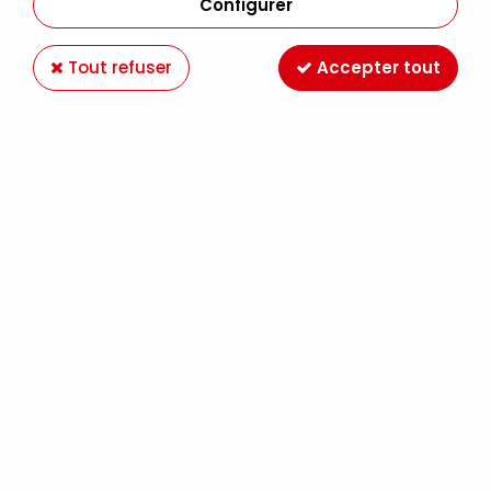
Configurer
Tout refuser
Accepter tout
LIANT DE BROYAGE TEMPERA 200ML
Soyez le premier à donner votre avis !
22
,
49
€
TTC