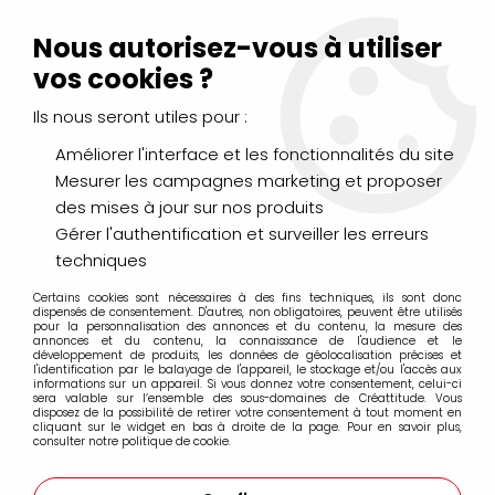
Livraison Mondial Relay offerte à partir de 99€ d'achats
(France, Belgique et Luxembourg)
Nous autorisez-vous à utiliser
Service client
Le Mans
02 43 43 95 56
ou par
mail
vos cookies ?
Ils nous seront utiles pour :
0
Améliorer l'interface et les fonctionnalités du site
Mesurer les campagnes marketing et proposer
Accueil
>
PEINTURES
>
Huile
>
Huiles Extra-Fines
>
des mises à jour sur nos produits
Huile Sennelier Extra Fine 40ml
>
HUILE EXTRA FINE SENNELIER
ORANGE DE MARS 647 S2
Gérer l'authentification et surveiller les erreurs
techniques
Certains cookies sont nécessaires à des fins techniques, ils sont donc
dispensés de consentement. D'autres, non obligatoires, peuvent être utilisés
pour la personnalisation des annonces et du contenu, la mesure des
annonces et du contenu, la connaissance de l'audience et le
développement de produits, les données de géolocalisation précises et
l'identification par le balayage de l'appareil, le stockage et/ou l'accès aux
informations sur un appareil. Si vous donnez votre consentement, celui-ci
sera valable sur l’ensemble des sous-domaines de Créattitude. Vous
disposez de la possibilité de retirer votre consentement à tout moment en
cliquant sur le widget en bas à droite de la page. Pour en savoir plus,
consulter notre politique de cookie.