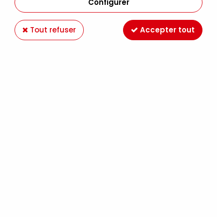
Configurer
Tout refuser
Accepter tout
HUILE EXTRA FINE SENNELIER ORANGE DE MARS
647 S2
Soyez le premier à donner votre avis !