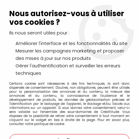
Livraison Mondial Relay offerte à partir de 99€ d'achats
(France, Belgique et Luxembourg)
Nous autorisez-vous à utiliser
Service client
Le Mans
02 43 43 95 56
ou par
mail
vos cookies ?
Ils nous seront utiles pour :
0
Améliorer l'interface et les fonctionnalités du site
Mesurer les campagnes marketing et proposer
Accueil
>
AÉROGRAPHIE & MODÉLISME
>
Peintures
>
des mises à jour sur nos produits
True Métallic Métal
>
Kits True Métallic Métal
Gérer l'authentification et surveiller les erreurs
techniques
Kits True Métallic Métal
Certains cookies sont nécessaires à des fins techniques, ils sont donc
dispensés de consentement. D'autres, non obligatoires, peuvent être utilisés
pour la personnalisation des annonces et du contenu, la mesure des
annonces et du contenu, la connaissance de l'audience et le
développement de produits, les données de géolocalisation précises et
l'identification par le balayage de l'appareil, le stockage et/ou l'accès aux
informations sur un appareil. Si vous donnez votre consentement, celui-ci
FILTRER
sera valable sur l’ensemble des sous-domaines de Créattitude. Vous
disposez de la possibilité de retirer votre consentement à tout moment en
cliquant sur le widget en bas à droite de la page. Pour en savoir plus,
consulter notre politique de cookie.
8 articles sur
8