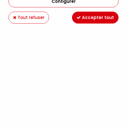
Configurer
Tout refuser
Accepter tout
VALLEJO
SET 4 COULEURS DUSKEN GREEN TRUE
METTALIC METAL
14,90 €